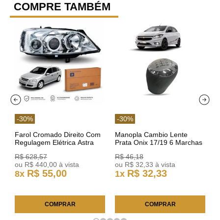
COMPRE TAMBÉM
-
30
%
-
30
%
Farol Cromado Direito Com
Manopla Cambio Lente
Regulagem Elétrica Astra
Prata Onix 17/19 6 Marchas
03/11 93378018 Original GM
301421 Reviam
R$
628
,
57
R$
46
,
18
ou
R$
440
,
00
à vista
ou
R$
32
,
33
à vista
R$
55
,
00
R$
32
,
33
8
x
1
x
COMPRAR
COMPRAR