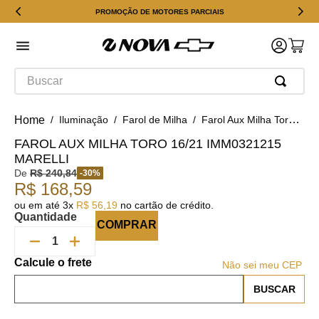
PROMOÇÃO DE MOTORES PARCIAIS
Buscar
Iluminação
Farol de Milha
Farol Aux Milha Toro 16/21 IMM0321215 Marelli
FAROL AUX MILHA TORO 16/21 IMM0321215
MARELLI
De
R$
240
,
84
-
30
%
R$
168
,
59
ou em até
3
x
R$
56
,
19
no cartão de crédito.
Quantidade
COMPRAR
Não sei meu CEP