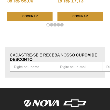
R$
55
,
00
R$
17
,
73
8
x
1
x
COMPRAR
COMPRAR
CADASTRE-SE E RECEBA NOSSO
CUPOM DE
DESCONTO