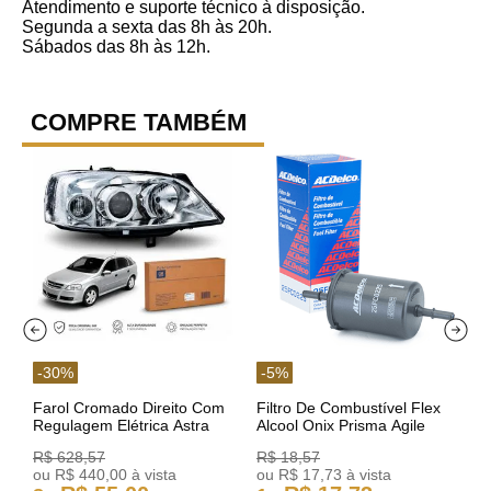
Atendimento e suporte técnico à disposição.
Segunda a sexta das 8h às 20h.
Sábados das 8h às 12h.
COMPRE TAMBÉM
-
30
%
-
5
%
Farol Cromado Direito Com
Filtro De Combustível Flex
Regulagem Elétrica Astra
Alcool Onix Prisma Agile
03/11 93378018 Original GM
Astra Celta Classic Corsa
R$
628
,
57
R$
18
,
57
25FC0225 ACDelco
ou
R$
440
,
00
à vista
ou
R$
17
,
73
à vista