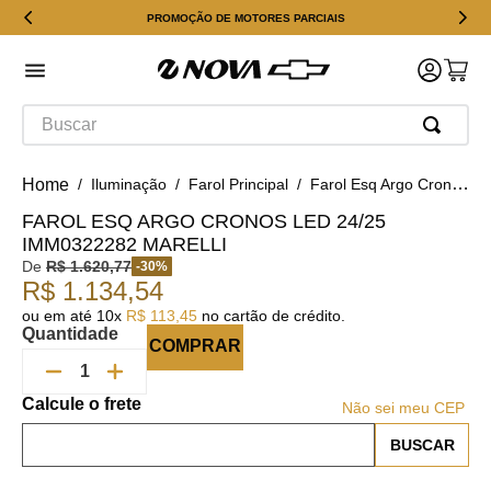
PROMOÇÃO DE MOTORES PARCIAIS
Buscar
Iluminação
Farol Principal
Farol Esq Argo Cronos LED 24/25 IMM0322282 Marelli
FAROL ESQ ARGO CRONOS LED 24/25
IMM0322282 MARELLI
De
R$
1
.
620
,
77
-
30
%
R$
1
.
134
,
54
ou em até
10
x
R$
113
,
45
no cartão de crédito.
Quantidade
COMPRAR
Não sei meu CEP