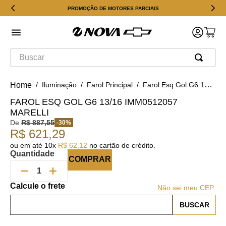
PROMOÇÃO DE MOTORES PARCIAIS
Buscar
Iluminação
Farol Principal
Farol Esq Gol G6 13/16 IMM0512057 Marelli
FAROL ESQ GOL G6 13/16 IMM0512057
MARELLI
De
R$
887
,
55
-
30
%
R$
621
,
29
ou em até
10
x
R$
62
,
12
no cartão de crédito.
Quantidade
COMPRAR
Não sei meu CEP