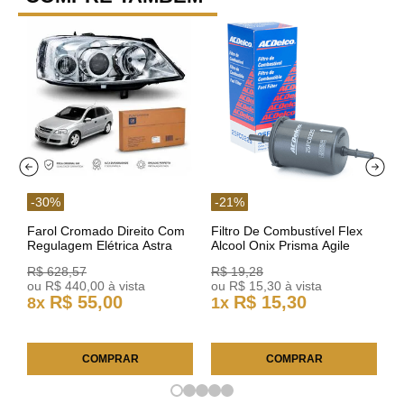
-
30
%
-
21
%
Farol Cromado Direito Com
Filtro De Combustível Flex
Regulagem Elétrica Astra
Alcool Onix Prisma Agile
03/11 93378018 Original GM
Astra Celta Classic Corsa
R$
628
,
57
R$
19
,
28
25FC0225 ACDelco
ou
R$
440
,
00
à vista
ou
R$
15
,
30
à vista
R$
55
,
00
R$
15
,
30
8
x
1
x
COMPRAR
COMPRAR