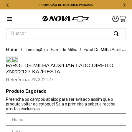
PROMOÇÃO DE MOTORES PARCIAIS
Buscar
Iluminação
Farol de Milha
Farol De Milha Auxiliar Lado Direito - Zn222127 Ka /fiesta
FAROL DE MILHA AUXILIAR LADO DIREITO -
ZN222127 KA /FIESTA
Referência
:
ZN222127