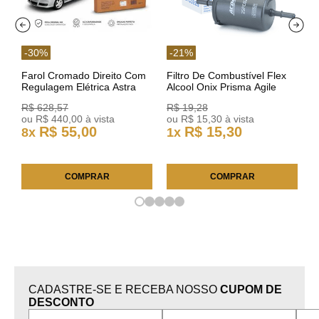
-
30
%
-
21
%
Farol Cromado Direito Com
Filtro De Combustível Flex
Regulagem Elétrica Astra
Alcool Onix Prisma Agile
03/11 93378018 Original GM
Astra Celta Classic Corsa
R$
628
,
57
R$
19
,
28
25FC0225 ACDelco
ou
R$
440
,
00
à vista
ou
R$
15
,
30
à vista
R$
55
,
00
R$
15
,
30
8
x
1
x
COMPRAR
COMPRAR
CADASTRE-SE E RECEBA NOSSO
CUPOM DE
DESCONTO