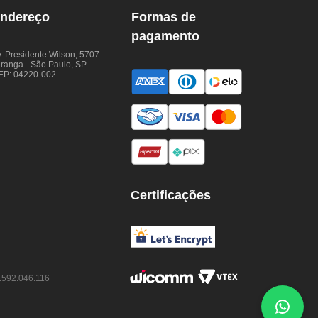
ndereço
Formas de
pagamento
. Presidente Wilson, 5707
iranga - São Paulo, SP
EP: 04220-002
Certificações
.592.046.116