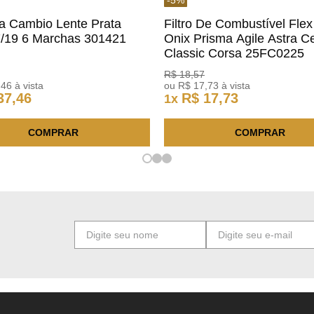
a Cambio Lente Prata
Filtro De Combustível Flex
7/19 6 Marchas 301421
Onix Prisma Agile Astra Ce
m
Classic Corsa 25FC0225
ACDelco
R$
18
,
57
,
46
à vista
ou
R$
17
,
73
à vista
37
,
46
R$
17
,
73
1
x
COMPRAR
COMPRAR