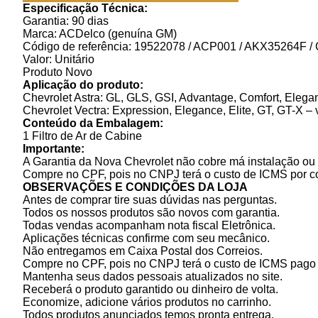
Especificação Técnica:
Garantia: 90 dias
Marca: ACDelco (genuína GM)
Código de referência: 19522078 / ACP001 / AKX35264F /
Valor: Unitário
Produto Novo
Aplicação do produto:
Chevrolet Astra: GL, GLS, GSI, Advantage, Comfort, Elegan
Chevrolet Vectra: Expression, Elegance, Elite, GT, GT-X –
Conteúdo da Embalagem:
1 Filtro de Ar de Cabine
Importante:
A Garantia da Nova Chevrolet não cobre má instalação ou 
Compre no CPF, pois no CNPJ terá o custo de ICMS por c
OBSERVAÇÕES E CONDIÇÕES DA LOJA
Antes de comprar tire suas dúvidas nas perguntas.
Todos os nossos produtos são novos com garantia.
Todas vendas acompanham nota fiscal Eletrônica.
Aplicações técnicas confirme com seu mecânico.
Não entregamos em Caixa Postal dos Correios.
Compre no CPF, pois no CNPJ terá o custo de ICMS pago p
Mantenha seus dados pessoais atualizados no site.
Receberá o produto garantido ou dinheiro de volta.
Economize, adicione vários produtos no carrinho.
Todos produtos anunciados temos pronta entrega.