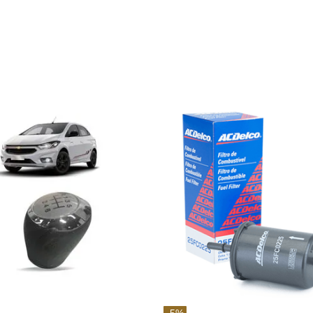
-
5
%