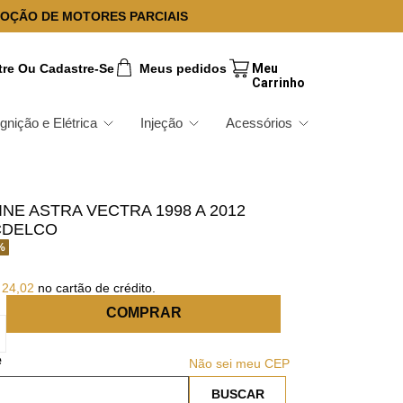
OÇÃO DE MOTORES PARCIAIS
tre Ou Cadastre-Se
Meus pedidos
Ignição e Elétrica
Injeção
Acessórios
INE ASTRA VECTRA 1998 A 2012
CDELCO
%
24
,
02
no cartão de crédito.
COMPRAR
Não sei meu CEP