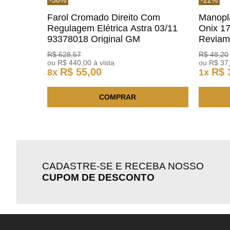
Farol Cromado Direito Com
Manopl
Regulagem Elétrica Astra 03/11
Onix 1
93378018 Original GM
Revia
R$
628
,
57
R$
48
,
20
ou
R$
440
,
00
à vista
ou
R$
37
R$
55
,
00
R$
8
x
1
x
COMPRAR
CADASTRE-SE E RECEBA NOSSO
CUPOM DE DESCONTO