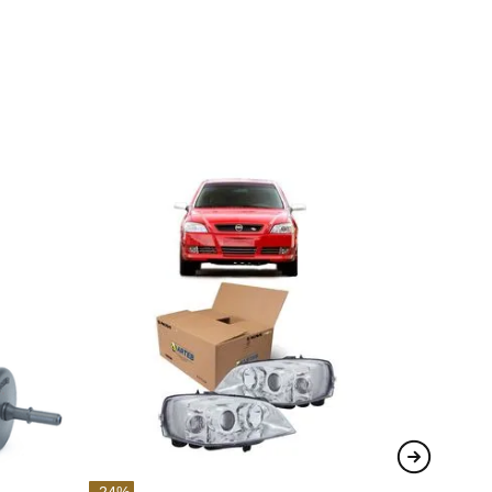
-
24
%