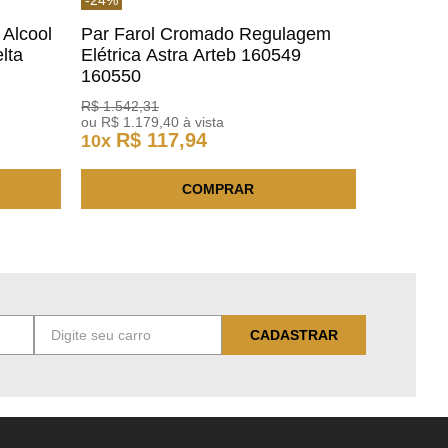
 Alcool
Par Farol Cromado Regulagem
lta
Elétrica Astra Arteb 160549
160550
R$
1
.
542
,
31
ou
R$
1
.
179
,
40
à vista
R$
117
,
94
10
x
COMPRAR
CADASTRAR