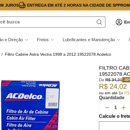
EM JUROS
ENTREGA EM ATÉ 2 HORAS NA CIDADE DE SP
PROM
 busca
En
o e Direção
Freios
Lubrificantes e Manutenção
Filtro Cabine Astra Vectra 1998 a 2012 19522078 Acdelco
FILTRO CAB
19522078 A
De
R$
34
,
31
-
30
R$
24
,
02
ou em até
1
x
R$
Quantidade