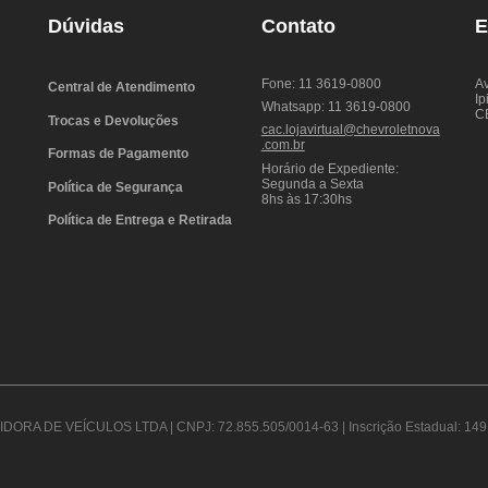
Dúvidas
Contato
E
Fone: 11 3619-0800
Av
Central de Atendimento
Ip
Whatsapp: 11 3619-0800
C
Trocas e Devoluções
cac.lojavirtual@chevroletnova
.com.br
Formas de Pagamento
Horário de Expediente:
Segunda a Sexta
Política de Segurança
8hs às 17:30hs
Política de Entrega e Retirada
DORA DE VEÍCULOS LTDA | CNPJ: 72.855.505/0014-63 | Inscrição Estadual: 149