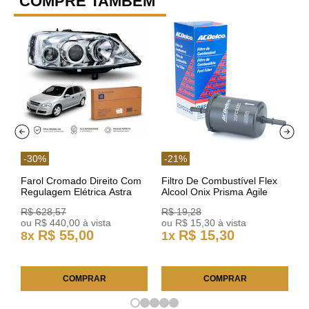
COMPRE TAMBÉM
-
30
%
-
21
%
Farol Cromado Direito Com
Filtro De Combustível Flex
Regulagem Elétrica Astra
Alcool Onix Prisma Agile
03/11 93378018 Original GM
Astra Celta Classic Corsa
R$
628
,
57
R$
19
,
28
25FC0225 ACDelco
ou
R$
440
,
00
à vista
ou
R$
15
,
30
à vista
R$
55
,
00
R$
15
,
30
8
x
1
x
COMPRAR
COMPRAR