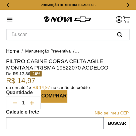
PROMOÇÃO DE MOTORES PARCIAIS
Buscar
Manutenção Preventiva
Filtro do Ar-Condicionado
Fi
FILTRO CABINE CORSA CELTA AGILE
MONTANA PRISMA 19522070 ACDELCO
De
R$
17
,
86
-
16
%
R$
14
,
97
ou em até
1
x
R$
14
,
97
no cartão de crédito.
Quantidade
COMPRAR
Não sei meu CEP