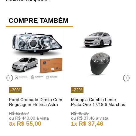
COMPRE TAMBÉM
-
30
%
-
22
%
Farol Cromado Direito Com
Manopla Cambio Lente
Regulagem Elétrica Astra
Prata Onix 17/19 6 Marchas
03/11 93378018 Original GM
301421 Reviam
R$
628
,
57
R$
48
,
20
ou
R$
440
,
00
à vista
ou
R$
37
,
46
à vista
R$
55
,
00
R$
37
,
46
8
x
1
x