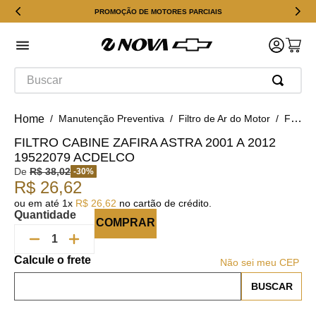
PROMOÇÃO DE MOTORES PARCIAIS
Buscar
Manutenção Preventiva
Filtro de Ar do Motor
Filtro Cabine Zafira Astra 2001 a 2012 19522079 ACDelco
FILTRO CABINE ZAFIRA ASTRA 2001 A 2012
19522079 ACDELCO
De
R$
38
,
02
-
30
%
R$
26
,
62
ou em até
1
x
R$
26
,
62
no cartão de crédito.
Quantidade
COMPRAR
Não sei meu CEP