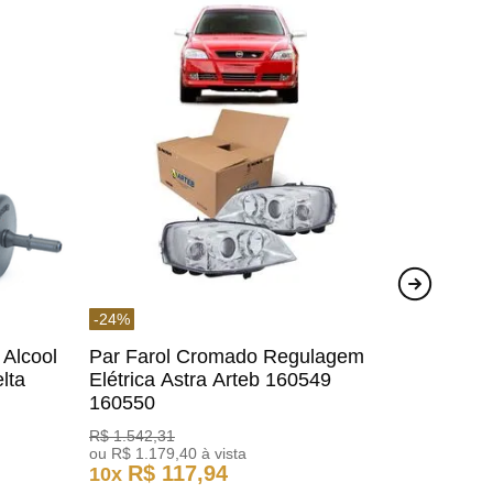
-
24
%
 Alcool
Par Farol Cromado Regulagem
lta
Elétrica Astra Arteb 160549
160550
R$
1
.
542
,
31
ou
R$
1
.
179
,
40
à vista
R$
117
,
94
10
x