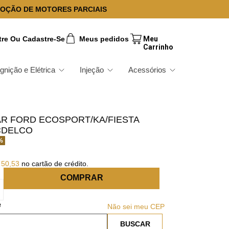
OÇÃO DE MOTORES PARCIAIS
tre Ou Cadastre-Se
Meus pedidos
Ignição e Elétrica
Injeção
Acessórios
AR FORD ECOSPORT/KA/FIESTA
CDELCO
%
50
,
53
no cartão de crédito.
COMPRAR
Não sei meu CEP