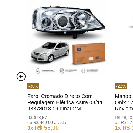
-
30
%
-
22
%
Farol Cromado Direito Com
Manopl
Regulagem Elétrica Astra 03/11
Onix 1
93378018 Original GM
Revia
R$
628
,
57
R$
48
,
20
ou
R$
440
,
00
à vista
ou
R$
37
R$
55
,
00
R$
8
x
1
x