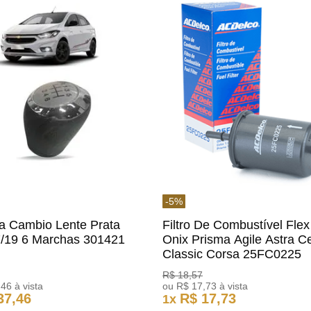
-
5
%
a Cambio Lente Prata
Filtro De Combustível Flex
7/19 6 Marchas 301421
Onix Prisma Agile Astra Ce
m
Classic Corsa 25FC0225
ACDelco
R$
18
,
57
,
46
à vista
ou
R$
17
,
73
à vista
37
,
46
R$
17
,
73
1
x