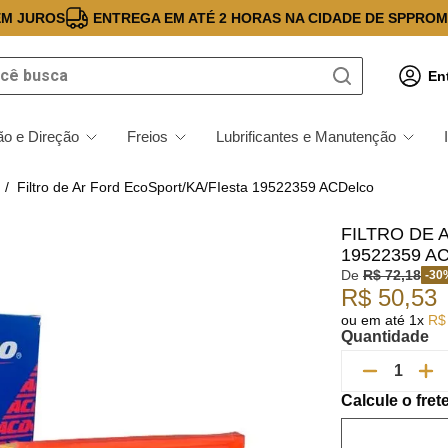
EM JUROS
ENTREGA EM ATÉ 2 HORAS NA CIDADE DE SP
PROM
 busca
En
o e Direção
Freios
Lubrificantes e Manutenção
Filtro de Ar Ford EcoSport/KA/FIesta 19522359 ACDelco
FILTRO DE 
19522359 A
De
R$
72
,
18
-
30
R$
50
,
53
ou em até
1
x
R$
Quantidade