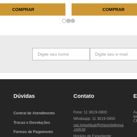
COMPRAR
COMPRAR
Dúvidas
Contato
E
Fone: 11 3619-0800
Av
Central de Atendimento
Ip
Whatsapp: 11 3619-0800
C
Trocas e Devoluções
cac.lojavirtual@chevroletnova
.com.br
Formas de Pagamento
Horário de Expediente: