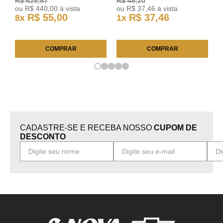
R$
628
,
57
R$
48
,
20
ou
R$
440
,
00
à vista
ou
R$
37
,
46
à vista
R$
55
,
00
R$
37
,
46
8
x
1
x
COMPRAR
COMPRAR
CADASTRE-SE E RECEBA NOSSO
CUPOM DE
DESCONTO