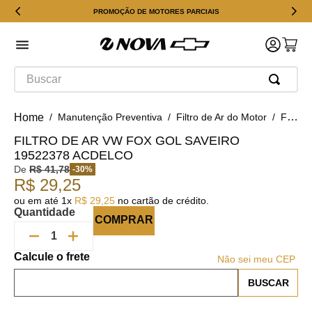
PROMOÇÃO DE MOTORES PARCIAIS
Buscar
Manutenção Preventiva
Filtro de Ar do Motor
Filtro de Ar VW Fox Gol Saveiro 19522378 ACDelco
FILTRO DE AR VW FOX GOL SAVEIRO
19522378 ACDELCO
De
R$
41
,
78
-
30
%
R$
29
,
25
ou em até
1
x
R$
29
,
25
no cartão de crédito.
Quantidade
COMPRAR
Não sei meu CEP