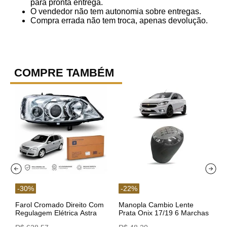
para pronta entrega.
O vendedor não tem autonomia sobre entregas.
Compra errada não tem troca, apenas devolução.
COMPRE TAMBÉM
-
30
%
-
22
%
Farol Cromado Direito Com
Manopla Cambio Lente
Regulagem Elétrica Astra
Prata Onix 17/19 6 Marchas
03/11 93378018 Original GM
301421 Reviam