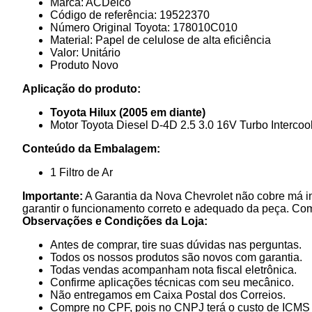
Marca: ACDelco
Código de referência: 19522370
Número Original Toyota: 178010C010
Material: Papel de celulose de alta eficiência
Valor: Unitário
Produto Novo
Aplicação do produto:
Toyota Hilux (2005 em diante)
Motor Toyota Diesel D-4D 2.5 3.0 16V Turbo Intercoo
Conteúdo da Embalagem:
1 Filtro de Ar
Importante:
A Garantia da Nova Chevrolet não cobre má in
garantir o funcionamento correto e adequado da peça. Co
Observações e Condições da Loja:
Antes de comprar, tire suas dúvidas nas perguntas.
Todos os nossos produtos são novos com garantia.
Todas vendas acompanham nota fiscal eletrônica.
Confirme aplicações técnicas com seu mecânico.
Não entregamos em Caixa Postal dos Correios.
Compre no CPF, pois no CNPJ terá o custo de ICMS p