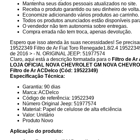
Mantenha seus dados pessoais atualizados no site.
Receba o produto garantido ou seu dinheiro de volta.
Economize adicionando vários produtos ao carrinho.
Todos os produtos anunciados estão disponíveis para
O vendedor não tem autonomia sobre entregas.
Compra errada não tem troca, apenas devolução.
Espero que isso atenda às suas necessidades! Se precisar
19522349 Filtro de Ar Fiat Toro Renegade1.8/2.4 19522
de 2016 > - N. ORIGINAL JEEP: 51977574
Claro, aqui está a descrição formatada para o
Filtro de A
LOJA OFICIAL NOVA CHEVROLET GM
NOVA CHEVROL
Filtro de Ar ACDelco (Cód: 19522349)
Especificação Técnica:
Garantia: 90 dias
Marca: ACDelco
Código de referência: 19522349
Número Original Jeep: 51977574
Material: Papel de celulose de alta eficiência
Valor: Unitário
Produto Novo
Aplicação do produto: