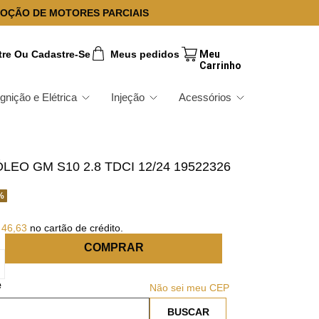
OÇÃO DE MOTORES PARCIAIS
tre Ou Cadastre-Se
Meus pedidos
Ignição e Elétrica
Injeção
Acessórios
LEO GM S10 2.8 TDCI 12/24 19522326
%
46
,
63
no cartão de crédito.
COMPRAR
Não sei meu CEP