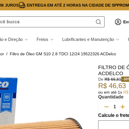
EM JUROS
ENTREGA EM ATÉ 2 HORAS NA CIDADE DE SP
PROM
 busca
En
o e Direção
Freios
Lubrificantes e Manutenção
tor
Filtro de Óleo GM S10 2.8 TDCI 12/24 19522326 ACDelco
FILTRO DE Ó
ACDELCO
De
R$
66
,
61
-
30
R$
46
,
63
ou em até
1
x
R$
Quantidade