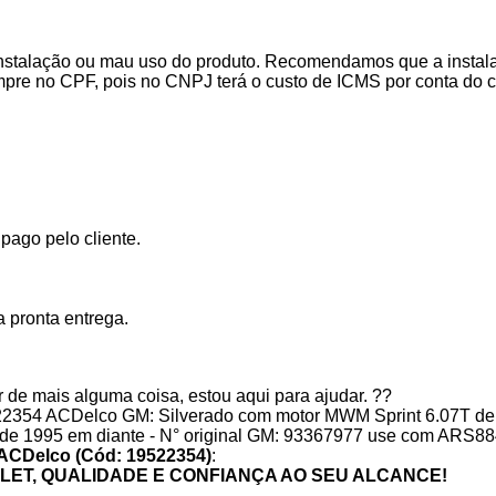
stalação ou mau uso do produto. Recomendamos que a instalaçã
mpre no CPF, pois no CNPJ terá o custo de ICMS por conta do 
ago pelo cliente.
 pronta entrega.
 de mais alguma coisa, estou aqui para ajudar. ??
22354 ACDelco GM: Silverado com motor MWM Sprint 6.07T de
nt de 1995 em diante - N° original GM: 93367977 use com ARS88
r ACDelco (Cód: 19522354)
:
ET, QUALIDADE E CONFIANÇA AO SEU ALCANCE!