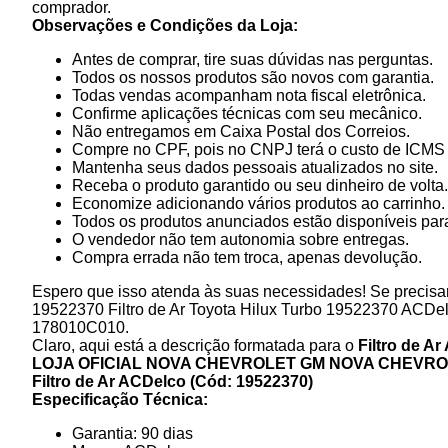
comprador.
Observações e Condições da Loja:
Antes de comprar, tire suas dúvidas nas perguntas.
Todos os nossos produtos são novos com garantia.
Todas vendas acompanham nota fiscal eletrônica.
Confirme aplicações técnicas com seu mecânico.
Não entregamos em Caixa Postal dos Correios.
Compre no CPF, pois no CNPJ terá o custo de ICMS p
Mantenha seus dados pessoais atualizados no site.
Receba o produto garantido ou seu dinheiro de volta.
Economize adicionando vários produtos ao carrinho.
Todos os produtos anunciados estão disponíveis para
O vendedor não tem autonomia sobre entregas.
Compra errada não tem troca, apenas devolução.
Espero que isso atenda às suas necessidades! Se precisar
19522370 Filtro de Ar Toyota Hilux Turbo 19522370 ACDelc
178010C010.
Claro, aqui está a descrição formatada para o
Filtro de A
LOJA OFICIAL NOVA CHEVROLET GM
NOVA CHEVROL
Filtro de Ar ACDelco (Cód: 19522370)
Especificação Técnica:
Garantia: 90 dias