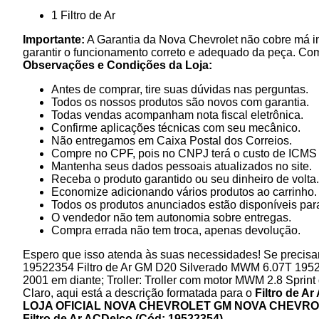
1 Filtro de Ar
Importante:
A Garantia da Nova Chevrolet não cobre má in
garantir o funcionamento correto e adequado da peça. Co
Observações e Condições da Loja:
Antes de comprar, tire suas dúvidas nas perguntas.
Todos os nossos produtos são novos com garantia.
Todas vendas acompanham nota fiscal eletrônica.
Confirme aplicações técnicas com seu mecânico.
Não entregamos em Caixa Postal dos Correios.
Compre no CPF, pois no CNPJ terá o custo de ICMS p
Mantenha seus dados pessoais atualizados no site.
Receba o produto garantido ou seu dinheiro de volta.
Economize adicionando vários produtos ao carrinho.
Todos os produtos anunciados estão disponíveis para
O vendedor não tem autonomia sobre entregas.
Compra errada não tem troca, apenas devolução.
Espero que isso atenda às suas necessidades! Se precisar
19522354 Filtro de Ar GM D20 Silverado MWM 6.07T 195
2001 em diante; Troller: Troller com motor MWM 2.8 Spri
Claro, aqui está a descrição formatada para o
Filtro de A
LOJA OFICIAL NOVA CHEVROLET GM
NOVA CHEVROL
Filtro de Ar ACDelco (Cód: 19522354)