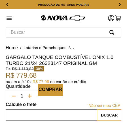
PROMOÇÃO DE MOTORES PARCIAIS
Buscar
Latarias e Parachoques
Tampa do Tanque de Combust
GARGALO TANQUE COMBUSTÍVEL ONIX 1.0
TURBO 21/24 26323147 ORIGINAL GM
De
R$
1
.
113
,
82
-
30
%
R$
779
,
68
ou em até
10
x
R$
77
,
96
no cartão de crédito.
Quantidade
COMPRAR
Não sei meu CEP