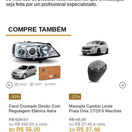
seja feita por um profissional especializado.
COMPRE TAMBÉM
-
30
%
-
22
%
Farol Cromado Direito Com
Manopla Cambio Lente
Regulagem Elétrica Astra
Prata Onix 17/19 6 Marchas
03/11 93378018 Original GM
301421 Reviam
R$
628
,
57
R$
48
,
20
ou
R$
440
,
00
à vista
ou
R$
37
,
46
à vista
R$
55
,
00
R$
37
,
46
8
x
1
x