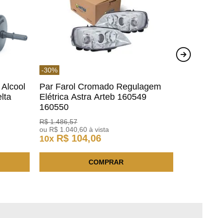
-
30
%
 Alcool
Par Farol Cromado Regulagem
lta
Elétrica Astra Arteb 160549
160550
R$
1
.
486
,
57
ou
R$
1
.
040
,
60
à vista
R$
104
,
06
10
x
COMPRAR