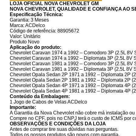
LOJA OFICIAL NOVA CHEVROLET GM
NOVA CHEVROLET, QUALIDADE E CONFIANÇA AO S
Especificação Técnica:
Garantia: 3 Meses
Marca: ACDelco
Código de referência: 88905672
Valor: Unitário
Produto Novo
Aplicação do produto:
Chevrolet Caravan 1974 a 1992 – Comodoro 3P (2.5L 8V 
Chevrolet Caravan 1974 a 1992 – Diplomata 3P (2.5L 8V 
Chevrolet Caravan 1981 a 1992 – Comodoro 3P (2.5L 8V 
Chevrolet Caravan 1981 a 1992 – Diplomata 3P (2.5L 8V 
Chevrolet Opala Sedan 2P 1971 a 1992 – Diplomata 2P (
Chevrolet Opala Sedan 2P 1981 a 1992 – Diplomata 2P (2
Chevrolet Opala Sedan 4P 1971 a 1992 – Diplomata 4P (
Chevrolet Opala Sedan 4P 1981 a 1992 – Diplomata 4P (2
Conteúdo da Embalagem:
1 Jogo de Cabos de Velas ACDelco
Importante:
A Garantia da Nova Chevrolet não cobre má instalação ou 
Compre no CPF, pois no CNPJ terá o custo de ICMS por c
OBSERVAÇÕES E CONDIÇÕES DA LOJA
Antes de comprar tire suas dúvidas nas perguntas.
Todos os nossos produtos são novos com garantia.