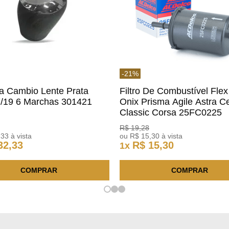
-
21
%
a Cambio Lente Prata
Filtro De Combustível Flex
7/19 6 Marchas 301421
Onix Prisma Agile Astra Ce
m
Classic Corsa 25FC0225
ACDelco
R$
19
,
28
,
33
à vista
ou
R$
15
,
30
à vista
32
,
33
R$
15
,
30
1
x
COMPRAR
COMPRAR