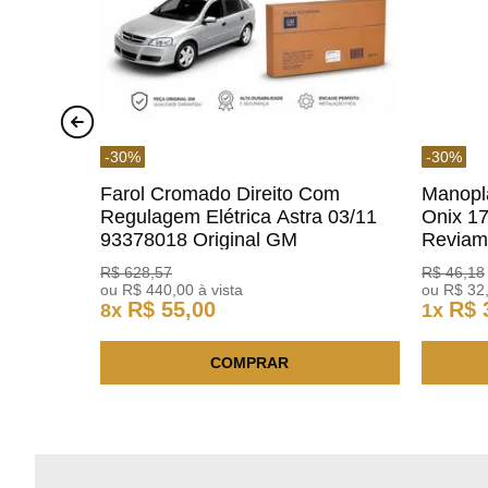
-
30
%
-
30
%
Farol Cromado Direito Com
Manopl
Regulagem Elétrica Astra 03/11
Onix 1
93378018 Original GM
Revia
R$
628
,
57
R$
46
,
18
ou
R$
440
,
00
à vista
ou
R$
32
R$
55
,
00
R$
8
x
1
x
COMPRAR