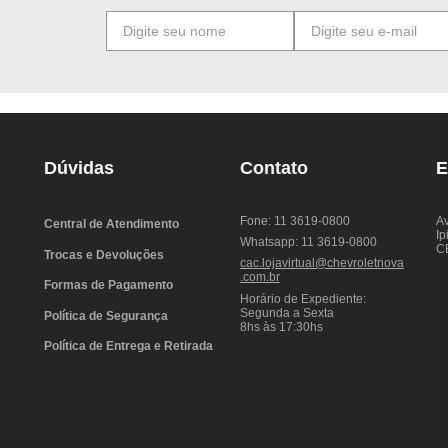
Dúvidas
Contato
E
Fone: 11 3619-0800
Av
Central de Atendimento
Ip
Whatsapp: 11 3619-0800
C
Trocas e Devoluções
cac.lojavirtual@chevroletnova
.com.br
Formas de Pagamento
Horário de Expediente:
Segunda a Sexta
Política de Segurança
8hs às 17:30hs
Política de Entrega e Retirada