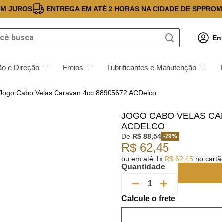
EM JUROS
ENTREGA EM ATÉ 2 HORAS NA CIDADE DE SP
PROM
 busca
En
o e Direção
Freios
Lubrificantes e Manutenção
Jogo Cabo Velas Caravan 4cc 88905672 ACDelco
JOGO CABO VELAS CA
ACDELCO
De
R$
88
,
54
-
29
%
R$
62
,
45
ou em até
1
x
R$
62
,
45
no cartão
Quantidade