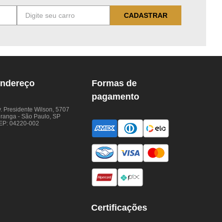
CADASTRAR
ndereço
Formas de
pagamento
. Presidente Wilson, 5707
iranga - São Paulo, SP
EP: 04220-002
Certificações