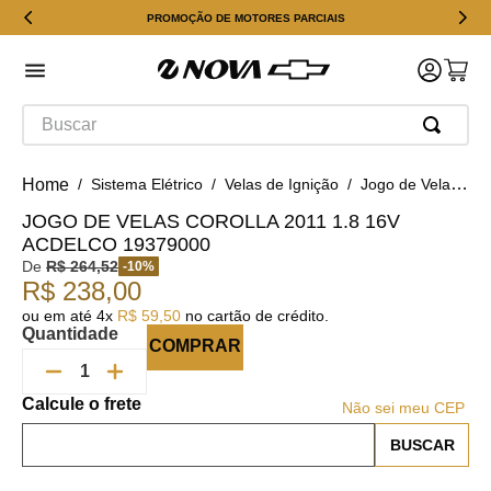
PROMOÇÃO DE MOTORES PARCIAIS
Buscar
Sistema Elétrico
Velas de Ignição
Jogo de Velas Corolla 2011 1.8 16v ACDelco 19379000
JOGO DE VELAS COROLLA 2011 1.8 16V
ACDELCO 19379000
De
R$
264
,
52
-
10
%
R$
238
,
00
ou em até
4
x
R$
59
,
50
no cartão de crédito.
Quantidade
COMPRAR
Não sei meu CEP