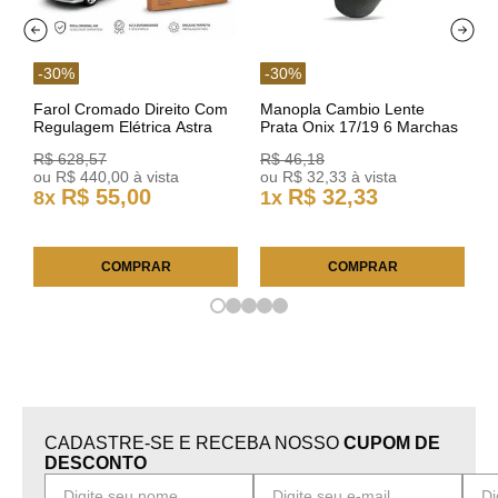
-
30
%
-
30
%
Farol Cromado Direito Com
Manopla Cambio Lente
Regulagem Elétrica Astra
Prata Onix 17/19 6 Marchas
03/11 93378018 Original GM
301421 Reviam
R$
628
,
57
R$
46
,
18
ou
R$
440
,
00
à vista
ou
R$
32
,
33
à vista
R$
55
,
00
R$
32
,
33
8
x
1
x
COMPRAR
COMPRAR
CADASTRE-SE E RECEBA NOSSO
CUPOM DE
DESCONTO