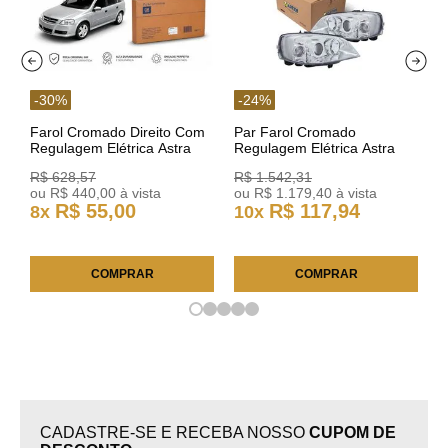
-
30
%
-
24
%
Farol Cromado Direito Com
Par Farol Cromado
Regulagem Elétrica Astra
Regulagem Elétrica Astra
03/11 93378018 Original GM
Arteb 160549 160550
R$
628
,
57
R$
1
.
542
,
31
ou
R$
440
,
00
à vista
ou
R$
1
.
179
,
40
à vista
R$
55
,
00
R$
117
,
94
8
x
10
x
COMPRAR
COMPRAR
CADASTRE-SE E RECEBA NOSSO
CUPOM DE