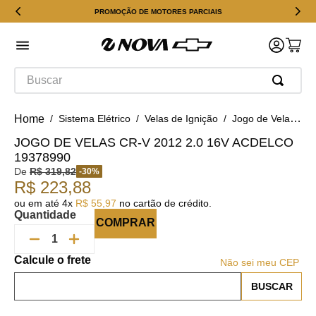
PROMOÇÃO DE MOTORES PARCIAIS
Buscar
Sistema Elétrico
Velas de Ignição
Jogo de Velas CR-V 2012 2.0 16v ACDelco 19378990
JOGO DE VELAS CR-V 2012 2.0 16V ACDELCO
19378990
De
R$
319
,
82
-
30
%
R$
223
,
88
ou em até
4
x
R$
55
,
97
no cartão de crédito.
Quantidade
COMPRAR
Não sei meu CEP