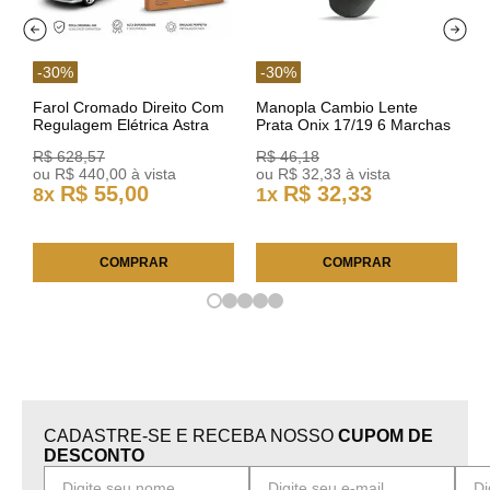
-
30
%
-
30
%
Farol Cromado Direito Com
Manopla Cambio Lente
Regulagem Elétrica Astra
Prata Onix 17/19 6 Marchas
03/11 93378018 Original GM
301421 Reviam
R$
628
,
57
R$
46
,
18
ou
R$
440
,
00
à vista
ou
R$
32
,
33
à vista
R$
55
,
00
R$
32
,
33
8
x
1
x
COMPRAR
COMPRAR
CADASTRE-SE E RECEBA NOSSO
CUPOM DE
DESCONTO