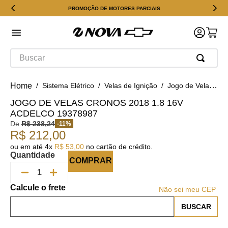
PROMOÇÃO DE MOTORES PARCIAIS
Buscar
Sistema Elétrico
Velas de Ignição
Jogo de Velas Cronos 2018 1.8 16v ACDelco 19378987
JOGO DE VELAS CRONOS 2018 1.8 16V
ACDELCO 19378987
De
R$
238
,
24
-
11
%
R$
212
,
00
ou em até
4
x
R$
53
,
00
no cartão de crédito.
Quantidade
COMPRAR
Não sei meu CEP