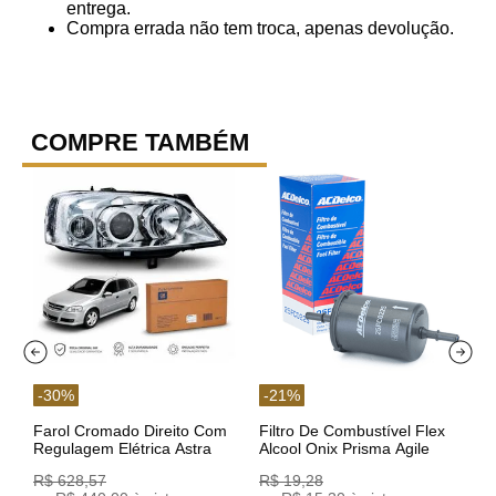
entrega.
Compra errada não tem troca, apenas devolução.
COMPRE TAMBÉM
-
30
%
-
21
%
Farol Cromado Direito Com
Filtro De Combustível Flex
Regulagem Elétrica Astra
Alcool Onix Prisma Agile
03/11 93378018 Original GM
Astra Celta Classic Corsa
R$
628
,
57
R$
19
,
28
25FC0225 ACDelco