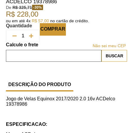
ACDELCO 19378986
De
R$
325
,
71
-
30
%
R$
228
,
00
ou em até
4
x
R$
57
,
00
no cartão de crédito.
Quantidade
COMPRAR
Não sei meu CEP
DESCRIÇÃO DO PRODUTO
Jogo de Velas Equinox 2017/2020 2.0 16v ACDelco
19378986
ESPECIFICACAO: