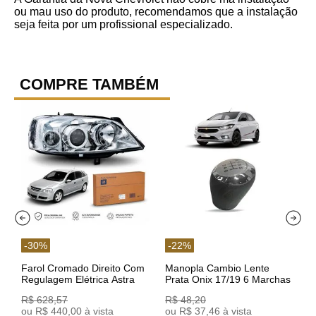
ou mau uso do produto, recomendamos que a instalação
seja feita por um profissional especializado.
COMPRE TAMBÉM
-
30
%
-
22
%
Farol Cromado Direito Com
Manopla Cambio Lente
Regulagem Elétrica Astra
Prata Onix 17/19 6 Marchas
03/11 93378018 Original GM
301421 Reviam
R$
628
,
57
R$
48
,
20
ou
R$
440
,
00
à vista
ou
R$
37
,
46
à vista