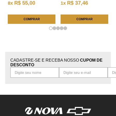
R$
55
,
00
R$
37
,
46
8
x
1
x
COMPRAR
COMPRAR
CADASTRE-SE E RECEBA NOSSO
CUPOM DE
DESCONTO