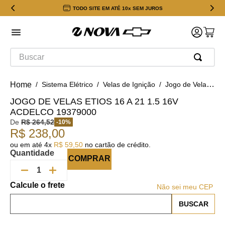
TODO SITE EM ATÉ 10x SEM JUROS
Buscar
Sistema Elétrico
Velas de Ignição
Jogo de Velas Etios 16 a 21 1.5 16v ACDelco 19379000
JOGO DE VELAS ETIOS 16 A 21 1.5 16V
ACDELCO 19379000
De
R$
264
,
52
-
10
%
R$
238
,
00
ou em até
4
x
R$
59
,
50
no cartão de crédito.
Quantidade
COMPRAR
Não sei meu CEP