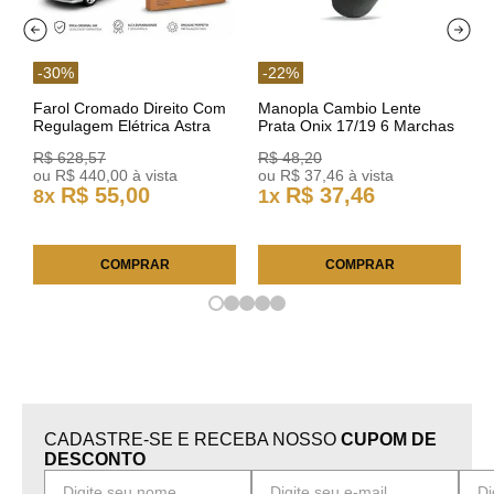
-
30
%
-
22
%
Farol Cromado Direito Com
Manopla Cambio Lente
Regulagem Elétrica Astra
Prata Onix 17/19 6 Marchas
03/11 93378018 Original GM
301421 Reviam
R$
628
,
57
R$
48
,
20
ou
R$
440
,
00
à vista
ou
R$
37
,
46
à vista
R$
55
,
00
R$
37
,
46
8
x
1
x
COMPRAR
COMPRAR
CADASTRE-SE E RECEBA NOSSO
CUPOM DE
DESCONTO