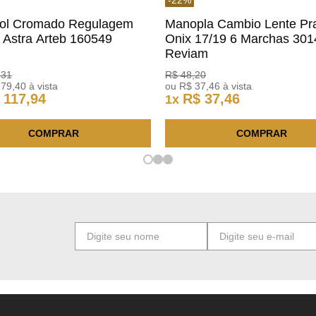
rol Cromado Regulagem
Manopla Cambio Lente Pr
a Astra Arteb 160549
Onix 17/19 6 Marchas 30
Reviam
,
31
R$
48
,
20
179
,
40
à vista
ou
R$
37
,
46
à vista
117
,
94
R$
37
,
46
1
x
COMPRAR
COMPRAR