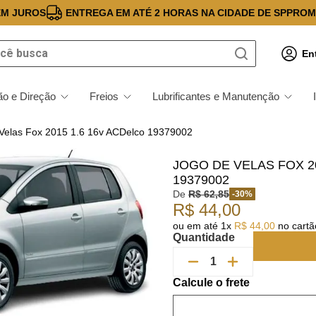
EM JUROS
ENTREGA EM ATÉ 2 HORAS NA CIDADE DE SP
PROM
 busca
En
o e Direção
Freios
Lubrificantes e Manutenção
Velas Fox 2015 1.6 16v ACDelco 19379002
JOGO DE VELAS FOX 2
19379002
De
R$
62
,
85
-
30
%
R$
44
,
00
ou em até
1
x
R$
44
,
00
no cartão
Quantidade