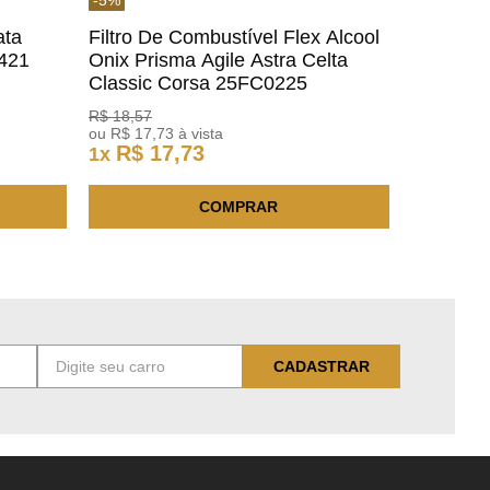
ata
Filtro De Combustível Flex Alcool
1421
Onix Prisma Agile Astra Celta
Classic Corsa 25FC0225
ACDelco
R$
18
,
57
ou
R$
17
,
73
à vista
R$
17
,
73
1
x
COMPRAR
CADASTRAR