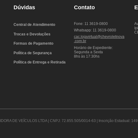
Dúvidas
Contato
E
Fone: 11 3619-0800
Av
Central de Atendimento
Ip
Whatsapp: 11 3619-0800
C
Trocas e Devoluções
cac.lojavirtual@chevroletnova
.com.br
Formas de Pagamento
Horário de Expediente:
Segunda a Sexta
Política de Segurança
8hs às 17:30hs
Política de Entrega e Retirada
DORA DE VEÍCULOS LTDA | CNPJ: 72.855.505/0014-63 | Inscrição Estadual: 149