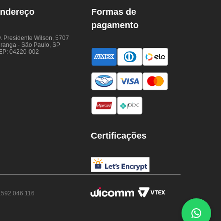
ndereço
Formas de
pagamento
. Presidente Wilson, 5707
iranga - São Paulo, SP
EP: 04220-002
Certificações
.592.046.116