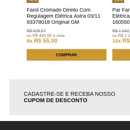
Farol Cromado Direito Com
Par Fa
Regulagem Elétrica Astra 03/11
Elétric
93378018 Original GM
160550
R$
628
,
57
R$
1
.
542
ou
R$
440
,
00
à vista
ou
R$
1
.
R$
55
,
00
R$
8
x
10
x
COMPRAR
CADASTRE-SE E RECEBA NOSSO
CUPOM DE DESCONTO