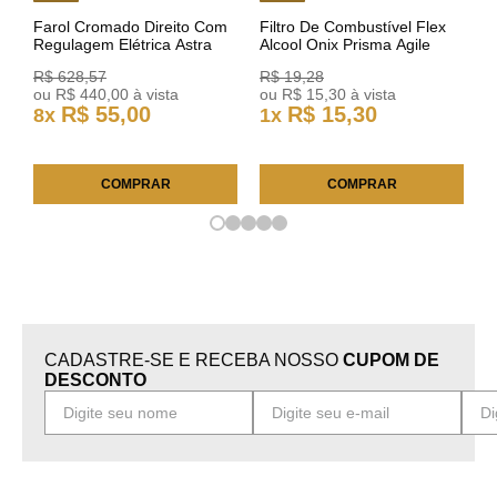
Farol Cromado Direito Com
Filtro De Combustível Flex
Regulagem Elétrica Astra
Alcool Onix Prisma Agile
03/11 93378018 Original GM
Astra Celta Classic Corsa
R$
628
,
57
R$
19
,
28
25FC0225 ACDelco
ou
R$
440
,
00
à vista
ou
R$
15
,
30
à vista
R$
55
,
00
R$
15
,
30
8
x
1
x
COMPRAR
COMPRAR
CADASTRE-SE E RECEBA NOSSO
CUPOM DE
DESCONTO