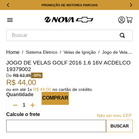
PROMOÇÃO DE MOTORES PARCIAIS
Buscar
Sistema Elétrico
Velas de Ignição
Jogo de Velas Golf 2016 1.6 16v ACDelco 19379002
JOGO DE VELAS GOLF 2016 1.6 16V ACDELCO
19379002
De
R$
62
,
85
-
30
%
R$
44
,
00
ou em até
1
x
R$
44
,
00
no cartão de crédito.
Quantidade
COMPRAR
Não sei meu CEP