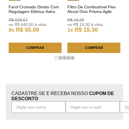
Farol Cromado Direito Com
Filtro De Combustível Flex
Regulagem Elétrica Astra
Alcool Onix Prisma Agile
03/11 93378018 Original GM
Astra Celta Classic Corsa
R$
628
,
57
R$
19
,
28
25FC0225 ACDelco
ou
R$
440
,
00
à vista
ou
R$
15
,
30
à vista
R$
55
,
00
R$
15
,
30
8
x
1
x
COMPRAR
COMPRAR
CADASTRE-SE E RECEBA NOSSO
CUPOM DE
DESCONTO