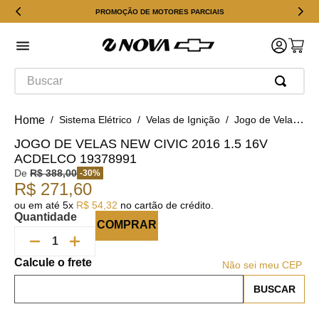
PROMOÇÃO DE MOTORES PARCIAIS
Buscar
Sistema Elétrico
Velas de Ignição
Jogo de Velas New Civic 2016 1.5 16v ACDelco 19378991
JOGO DE VELAS NEW CIVIC 2016 1.5 16V
ACDELCO 19378991
De
R$
388
,
00
-
30
%
R$
271
,
60
ou em até
5
x
R$
54
,
32
no cartão de crédito.
Quantidade
COMPRAR
Não sei meu CEP