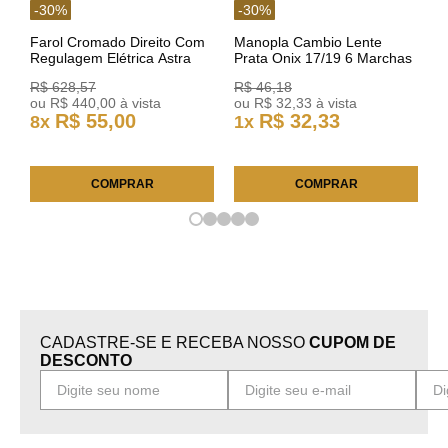
-
30
%
-
30
%
Farol Cromado Direito Com
Manopla Cambio Lente
Regulagem Elétrica Astra
Prata Onix 17/19 6 Marchas
03/11 93378018 Original GM
301421 Reviam
R$
628
,
57
R$
46
,
18
ou
R$
440
,
00
à vista
ou
R$
32
,
33
à vista
R$
55
,
00
R$
32
,
33
8
x
1
x
COMPRAR
COMPRAR
CADASTRE-SE E RECEBA NOSSO
CUPOM DE
DESCONTO