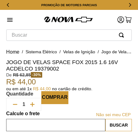
PROMOÇÃO DE MOTORES PARCIAIS
Buscar
Sistema Elétrico
Velas de Ignição
Jogo de Velas Space Fox 2015 1.6 16v ACDelco 19379002
JOGO DE VELAS SPACE FOX 2015 1.6 16V
ACDELCO 19379002
De
R$
62
,
85
-
30
%
R$
44
,
00
ou em até
1
x
R$
44
,
00
no cartão de crédito.
Quantidade
COMPRAR
Não sei meu CEP