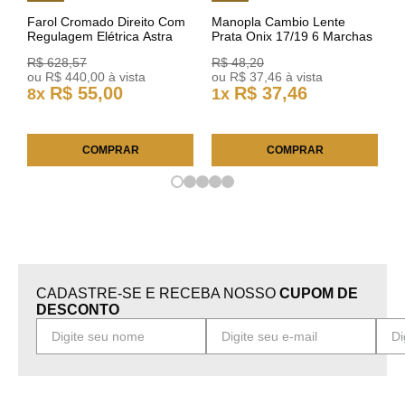
Farol Cromado Direito Com
Manopla Cambio Lente
Regulagem Elétrica Astra
Prata Onix 17/19 6 Marchas
03/11 93378018 Original GM
301421 Reviam
R$
628
,
57
R$
48
,
20
ou
R$
440
,
00
à vista
ou
R$
37
,
46
à vista
R$
55
,
00
R$
37
,
46
8
x
1
x
COMPRAR
COMPRAR
CADASTRE-SE E RECEBA NOSSO
CUPOM DE
DESCONTO