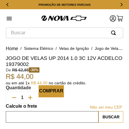
PROMOÇÃO DE MOTORES PARCIAIS
Buscar
Sistema Elétrico
Velas de Ignição
Jogo de Velas Up 2014 1.0 3c 12v ACDelco 19379002
JOGO DE VELAS UP 2014 1.0 3C 12V ACDELCO
19379002
De
R$
62
,
85
-
30
%
R$
44
,
00
ou em até
1
x
R$
44
,
00
no cartão de crédito.
Quantidade
COMPRAR
Não sei meu CEP