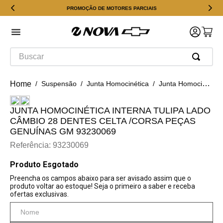
PROMOÇÃO DE MOTORES PARCIAIS
Buscar
Suspensão
Junta Homocinética
Junta Homocinética Interna Tulipa Lado Câmbio 28 Dentes Celta /corsa Peças Genuínas GM 93230069
JUNTA HOMOCINÉTICA INTERNA TULIPA LADO
CÂMBIO 28 DENTES CELTA /CORSA PEÇAS
GENUÍNAS GM 93230069
Referência
:
93230069