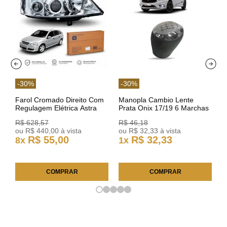
-
30
%
-
30
%
Farol Cromado Direito Com
Manopla Cambio Lente
Regulagem Elétrica Astra
Prata Onix 17/19 6 Marchas
03/11 93378018 Original GM
301421 Reviam
R$
628
,
57
R$
46
,
18
ou
R$
440
,
00
à vista
ou
R$
32
,
33
à vista
R$
55
,
00
R$
32
,
33
8
x
1
x
COMPRAR
COMPRAR