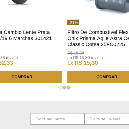
-
21
%
a Cambio Lente Prata
Filtro De Combustível Flex
7/19 6 Marchas 301421
Onix Prisma Agile Astra Ce
m
Classic Corsa 25FC0225
ACDelco
R$
19
,
28
,
33
à vista
ou
R$
15
,
30
à vista
32
,
33
R$
15
,
30
1
x
COMPRAR
COMPRAR