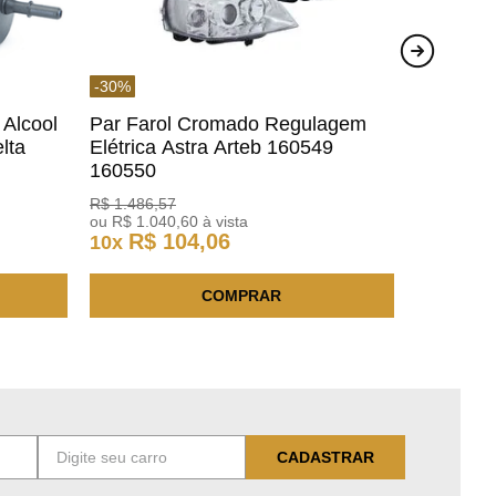
-
30
%
 Alcool
Par Farol Cromado Regulagem
lta
Elétrica Astra Arteb 160549
160550
R$
1
.
486
,
57
ou
R$
1
.
040
,
60
à vista
R$
104
,
06
10
x
COMPRAR
CADASTRAR