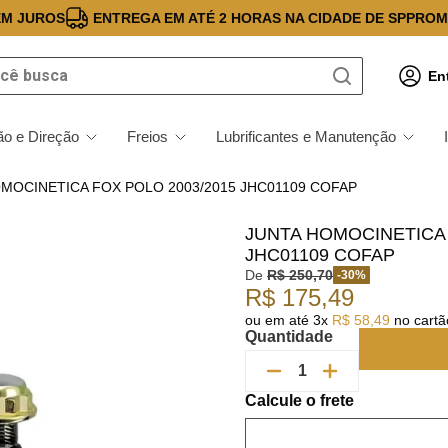
EM JUROS
ENTREGA EM ATÉ 2 HORAS NA CIDADE DE SP
PROM
 busca
En
o e Direção
Freios
Lubrificantes e Manutenção
MOCINETICA FOX POLO 2003/2015 JHC01109 COFAP
JUNTA HOMOCINETICA 
JHC01109 COFAP
De
R$
250
,
70
-
30
%
R$
175
,
49
ou em até
3
x
R$
58
,
49
no cartão
Quantidade