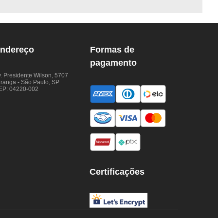
ndereço
Formas de
pagamento
. Presidente Wilson, 5707
iranga - São Paulo, SP
EP: 04220-002
Certificações