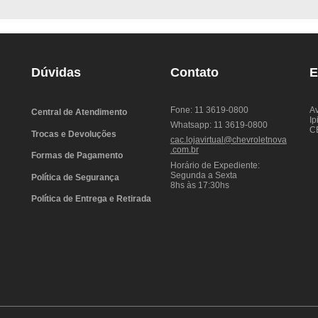
Dúvidas
Contato
E
Fone: 11 3619-0800
Av
Central de Atendimento
Ip
Whatsapp: 11 3619-0800
C
Trocas e Devoluções
cac.lojavirtual@chevroletnova
.com.br
Formas de Pagamento
Horário de Expediente:
Segunda a Sexta
Política de Segurança
8hs às 17:30hs
Política de Entrega e Retirada