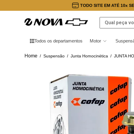
TODO SITE EM ATÉ 10x S
Qual peça você
Todos os departamentos
Motor
Suspensã
Suspensão
Junta Homocinética
JUNTA HO