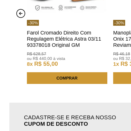
-
30
%
-
30
%
Farol Cromado Direito Com
Manopl
Regulagem Elétrica Astra 03/11
Onix 1
93378018 Original GM
Revia
R$
628
,
57
R$
46
,
18
ou
R$
440
,
00
à vista
ou
R$
32
R$
55
,
00
R$
8
x
1
x
COMPRAR
CADASTRE-SE E RECEBA NOSSO
CUPOM DE DESCONTO