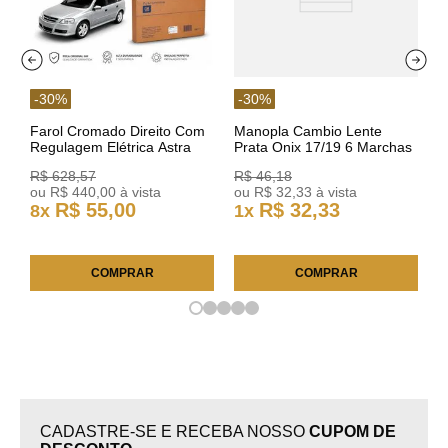
-
30
%
-
30
%
Farol Cromado Direito Com
Manopla Cambio Lente
Regulagem Elétrica Astra
Prata Onix 17/19 6 Marchas
03/11 93378018 Original GM
301421 Reviam
R$
628
,
57
R$
46
,
18
ou
R$
440
,
00
à vista
ou
R$
32
,
33
à vista
R$
55
,
00
R$
32
,
33
8
x
1
x
COMPRAR
COMPRAR
CADASTRE-SE E RECEBA NOSSO
CUPOM DE