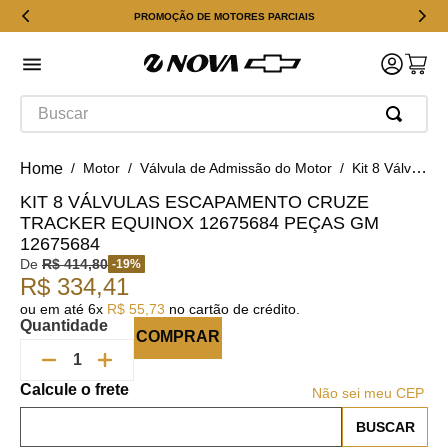
PROMOÇÃO DE MOTORES PARCIAIS
Buscar
Motor
Válvula de Admissão do Motor
Kit 8 Válvulas Escapamento Cruze Tracker Equinox 12675684 Peças Gm 12675684
KIT 8 VÁLVULAS ESCAPAMENTO CRUZE
TRACKER EQUINOX 12675684 PEÇAS GM
12675684
De
R$
414
,
80
-
19
%
R$
334
,
41
ou em até
6
x
R$
55
,
73
no cartão de crédito.
Quantidade
COMPRAR
Não sei meu CEP