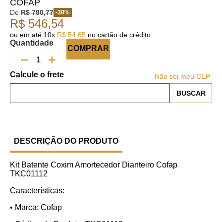
COFAP
De
R$
780
,
77
-
30
%
R$
546
,
54
ou em até
10
x
R$
54
,
65
no cartão de crédito.
Quantidade
COMPRAR
Não sei meu CEP
DESCRIÇÃO DO PRODUTO
Kit Batente Coxim Amortecedor Dianteiro Cofap
TKC01112
Características:
• Marca: Cofap