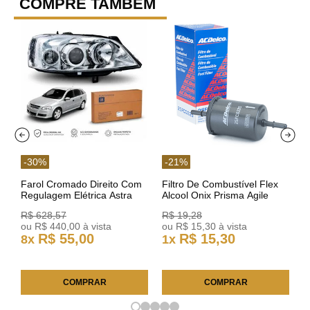
COMPRE TAMBÉM
-
30
%
-
21
%
Farol Cromado Direito Com
Filtro De Combustível Flex
Regulagem Elétrica Astra
Alcool Onix Prisma Agile
03/11 93378018 Original GM
Astra Celta Classic Corsa
R$
628
,
57
R$
19
,
28
25FC0225 ACDelco
ou
R$
440
,
00
à vista
ou
R$
15
,
30
à vista
R$
55
,
00
R$
15
,
30
8
x
1
x
COMPRAR
COMPRAR