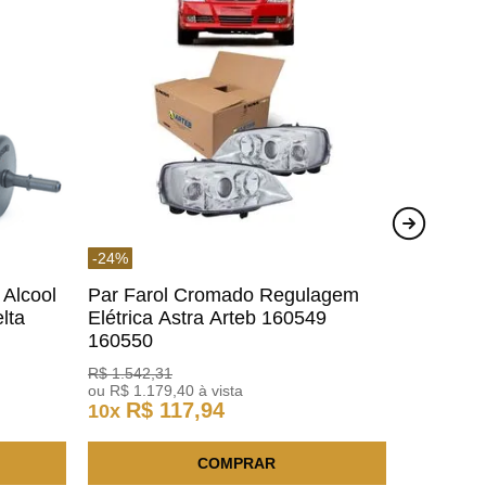
-
24
%
 Alcool
Par Farol Cromado Regulagem
lta
Elétrica Astra Arteb 160549
160550
R$
1
.
542
,
31
ou
R$
1
.
179
,
40
à vista
R$
117
,
94
10
x
COMPRAR