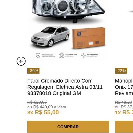
-
30
%
-
22
%
Farol Cromado Direito Com
Manopl
Regulagem Elétrica Astra 03/11
Onix 1
93378018 Original GM
Revia
R$
628
,
57
R$
48
,
20
ou
R$
440
,
00
à vista
ou
R$
37
R$
55
,
00
R$
8
x
1
x
COMPRAR