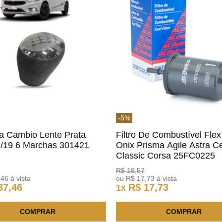
-
5
%
a Cambio Lente Prata
Filtro De Combustível Flex
7/19 6 Marchas 301421
Onix Prisma Agile Astra Ce
m
Classic Corsa 25FC0225
ACDelco
R$
18
,
57
,
46
à vista
ou
R$
17
,
73
à vista
37
,
46
R$
17
,
73
1
x
COMPRAR
COMPRAR