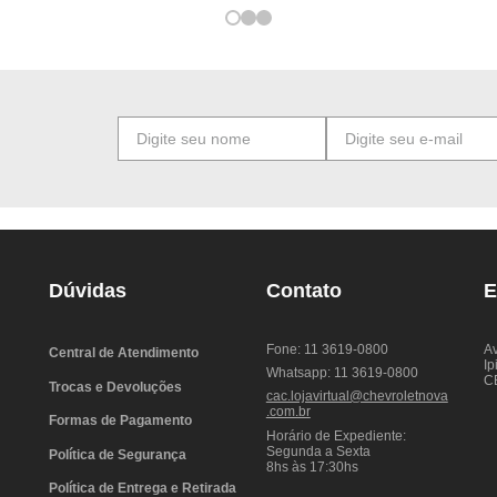
Dúvidas
Contato
E
Fone: 11 3619-0800
Av
Central de Atendimento
Ip
Whatsapp: 11 3619-0800
C
Trocas e Devoluções
cac.lojavirtual@chevroletnova
.com.br
Formas de Pagamento
Horário de Expediente:
Segunda a Sexta
Política de Segurança
8hs às 17:30hs
Política de Entrega e Retirada