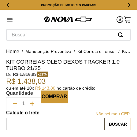
PROMOÇÃO DE MOTORES PARCIAIS
Buscar
Manutenção Preventiva
Kit Correia e Tensor
Kit Correias Oleo Dexos Tracker 1.0 Turbo 21/25
KIT CORREIAS OLEO DEXOS TRACKER 1.0
TURBO 21/25
De
R$
1
.
816
,
93
-
21
%
R$
1
.
438
,
03
ou em até
10
x
R$
143
,
80
no cartão de crédito.
Quantidade
COMPRAR
Não sei meu CEP