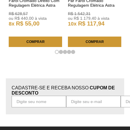
Farol Cromado Direito Com
Par Farol Cromado
Regulagem Elétrica Astra
Regulagem Elétrica Astra
03/11 93378018 Original GM
Arteb 160549 160550
R$
628
,
57
R$
1
.
542
,
31
ou
R$
440
,
00
à vista
ou
R$
1
.
179
,
40
à vista
R$
55
,
00
R$
117
,
94
8
x
10
x
COMPRAR
COMPRAR
CADASTRE-SE E RECEBA NOSSO
CUPOM DE
DESCONTO