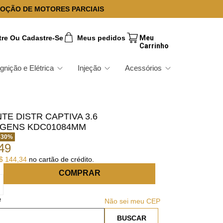
OÇÃO DE MOTORES PARCIAIS
tre Ou Cadastre-Se
Meus pedidos
Ignição e Elétrica
Injeção
Acessórios
TE DISTR CAPTIVA 3.6
GENS KDC01084MM
-
30
%
49
$
144
,
34
no cartão de crédito.
COMPRAR
Não sei meu CEP