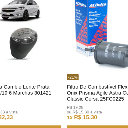
-
21
%
a Cambio Lente Prata
Filtro De Combustível Flex
7/19 6 Marchas 301421
Onix Prisma Agile Astra Ce
m
Classic Corsa 25FC0225
ACDelco
R$
19
,
28
,
33
à vista
ou
R$
15
,
30
à vista
32
,
33
R$
15
,
30
1
x