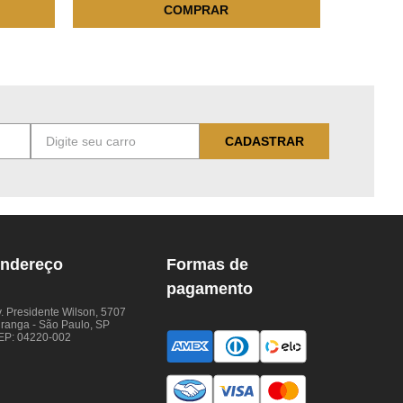
COMPRAR
CADASTRAR
ndereço
Formas de
pagamento
. Presidente Wilson, 5707
iranga - São Paulo, SP
EP: 04220-002