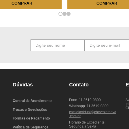
COMPRAR
COMPRAR
Dúvidas
Contato
E
Fone: 11 3619-0800
Av
Central de Atendimento
Ip
Whatsapp: 11 3619-0800
C
Trocas e Devoluções
cac.lojavirtual@chevroletnova
.com.br
Formas de Pagamento
Horário de Expediente:
Segunda a Sexta
Política de Segurança