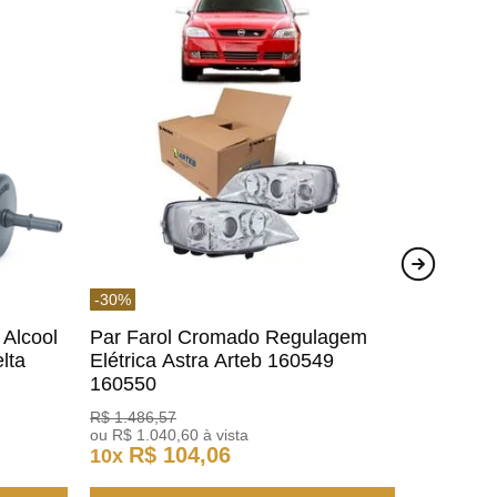
-
30
%
 Alcool
Par Farol Cromado Regulagem
lta
Elétrica Astra Arteb 160549
160550
R$
1
.
486
,
57
ou
R$
1
.
040
,
60
à vista
R$
104
,
06
10
x