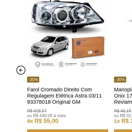
-
30
%
-
30
%
Farol Cromado Direito Com
Manopl
Regulagem Elétrica Astra 03/11
Onix 1
93378018 Original GM
Revia
R$
628
,
57
R$
46
,
18
ou
R$
440
,
00
à vista
ou
R$
32
R$
55
,
00
R$
8
x
1
x