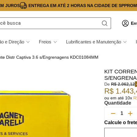
EM JUROS
ENTREGA EM ATÉ 2 HORAS NA CIDADE DE SP
PROM
 busca
En
o e Direção
Freios
Lubrificantes e Manutenção
ente Distr Captiva 3.6 s/Engrenagens KDC01084MM
KIT CORREN
S/ENGRENA
De
R$
2
.
062
,
12
R$
1
.
443
,
ou em até
10
x
R
Quantidade