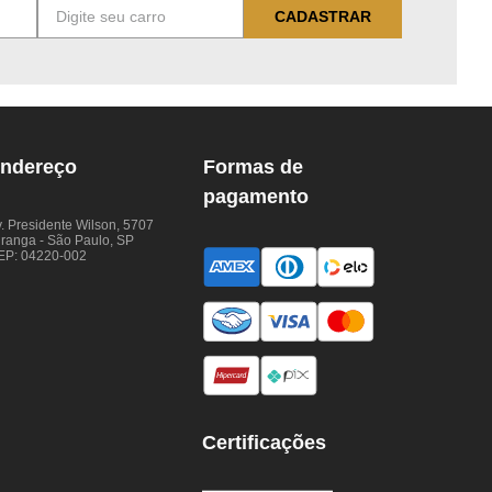
CADASTRAR
ndereço
Formas de
pagamento
. Presidente Wilson, 5707
iranga - São Paulo, SP
EP: 04220-002
Certificações