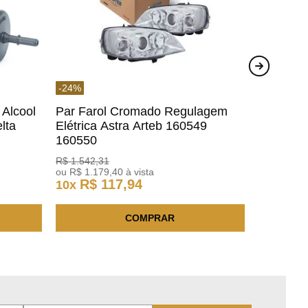
-
24
%
 Alcool
Par Farol Cromado Regulagem
lta
Elétrica Astra Arteb 160549
160550
R$
1
.
542
,
31
ou
R$
1
.
179
,
40
à vista
R$
117
,
94
10
x
COMPRAR