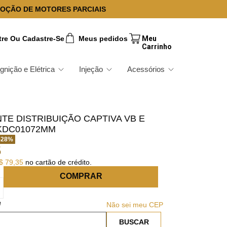
OÇÃO DE MOTORES PARCIAIS
tre Ou Cadastre-Se
Meus pedidos
Ignição e Elétrica
Injeção
Acessórios
TE DISTRIBUIÇÃO CAPTIVA VB E
KDC01072MM
-
28
%
5
$
79
,
35
no cartão de crédito.
COMPRAR
Não sei meu CEP