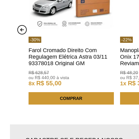
-
30
%
-
22
%
Farol Cromado Direito Com
Manopl
Regulagem Elétrica Astra 03/11
Onix 1
93378018 Original GM
Revia
R$
628
,
57
R$
48
,
20
ou
R$
440
,
00
à vista
ou
R$
37
R$
55
,
00
R$
8
x
1
x
COMPRAR