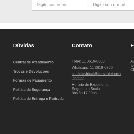
Dúvidas
Contato
E
Fone: 11 3619-0800
Av
Central de Atendimento
Ip
Whatsapp: 11 3619-0800
C
Trocas e Devoluções
cac.lojavirtual@chevroletnova
.com.br
Formas de Pagamento
Horário de Expediente:
Segunda a Sexta
Política de Segurança
8hs às 17:30hs
Política de Entrega e Retirada