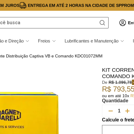
EM JUROS
ENTREGA EM ATÉ 2 HORAS NA CIDADE DE SP
PROM
 busca
En
o e Direção
Freios
Lubrificantes e Manutenção
ente Distribuição Captiva VB e Comando KDC01072MM
KIT CORREN
COMANDO 
De
R$
1
.
096
,
78
R$
793
,
5
ou em até
10
x
R
Quantidade