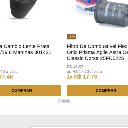
-
5
%
a Cambio Lente Prata
Filtro De Combustível Flex
7/19 6 Marchas 301421
Onix Prisma Agile Astra Ce
m
Classic Corsa 25FC0225
ACDelco
R$
18
,
57
,
46
à vista
ou
R$
17
,
73
à vista
37
,
46
R$
17
,
73
1
x
COMPRAR
COMPRAR