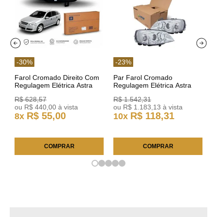
-
30
%
-
23
%
Farol Cromado Direito Com
Par Farol Cromado
Regulagem Elétrica Astra
Regulagem Elétrica Astra
03/11 93378018 Original GM
Arteb 160549 160550
R$
628
,
57
R$
1
.
542
,
31
ou
R$
440
,
00
à vista
ou
R$
1
.
183
,
13
à vista
R$
55
,
00
R$
118
,
31
8
x
10
x
COMPRAR
COMPRAR