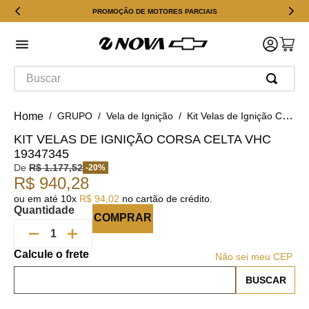
PROMOÇÃO DE MOTORES PARCIAIS
Buscar
GRUPO
Vela de Ignição
Kit Velas de Ignição Corsa Celta VHC 19347345
KIT VELAS DE IGNIÇÃO CORSA CELTA VHC
19347345
De
R$
1
.
177
,
52
-
20
%
R$
940
,
28
ou em até
10
x
R$
94
,
02
no cartão de crédito.
Quantidade
COMPRAR
Não sei meu CEP