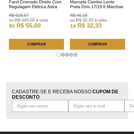
Farol Cromado Direito Com
Manopla Cambio Lente
Regulagem Elétrica Astra
Prata Onix 17/19 6 Marchas
03/11 93378018 Original GM
301421 Reviam
R$
628
,
57
R$
46
,
18
ou
R$
440
,
00
à vista
ou
R$
32
,
33
à vista
R$
55
,
00
R$
32
,
33
8
x
1
x
COMPRAR
COMPRAR
CADASTRE-SE E RECEBA NOSSO
CUPOM DE
DESCONTO