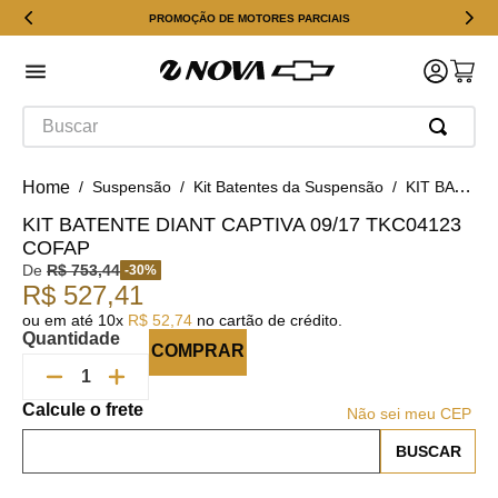
PROMOÇÃO DE MOTORES PARCIAIS
Buscar
Suspensão
Kit Batentes da Suspensão
KIT BATENTE DIANT CAPTIVA 09/17 TKC04123 COFAP
KIT BATENTE DIANT CAPTIVA 09/17 TKC04123
COFAP
De
R$
753
,
44
-
30
%
R$
527
,
41
ou em até
10
x
R$
52
,
74
no cartão de crédito.
Quantidade
COMPRAR
Não sei meu CEP