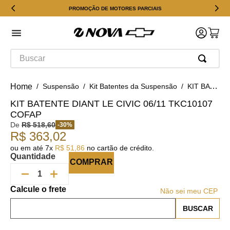
PROMOÇÃO DE MOTORES PARCIAIS
Buscar
Suspensão
Kit Batentes da Suspensão
KIT BATENTE DIANT LE CIVIC 06/11 TKC10107 COFAP
KIT BATENTE DIANT LE CIVIC 06/11 TKC10107
COFAP
De
R$
518
,
60
-
30
%
R$
363
,
02
ou em até
7
x
R$
51
,
86
no cartão de crédito.
Quantidade
COMPRAR
Não sei meu CEP