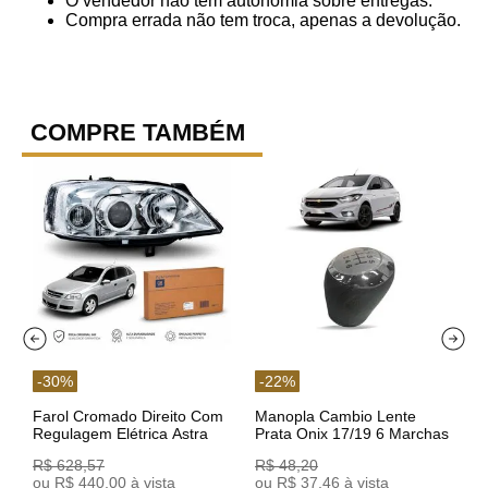
O vendedor não tem autonomia sobre entregas.
Compra errada não tem troca, apenas a devolução.
COMPRE TAMBÉM
-
30
%
-
22
%
Farol Cromado Direito Com
Manopla Cambio Lente
Regulagem Elétrica Astra
Prata Onix 17/19 6 Marchas
03/11 93378018 Original GM
301421 Reviam
R$
628
,
57
R$
48
,
20
ou
R$
440
,
00
à vista
ou
R$
37
,
46
à vista