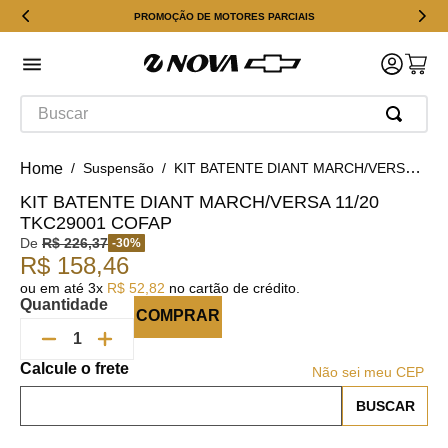
PROMOÇÃO DE MOTORES PARCIAIS
Buscar
Suspensão
KIT BATENTE DIANT MARCH/VERSA 11/20 TKC29001 COFAP
KIT BATENTE DIANT MARCH/VERSA 11/20
TKC29001 COFAP
De
R$
226
,
37
-
30
%
R$
158
,
46
ou em até
3
x
R$
52
,
82
no cartão de crédito.
Quantidade
COMPRAR
Não sei meu CEP