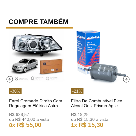
COMPRE TAMBÉM
-
30
%
-
21
%
Farol Cromado Direito Com
Filtro De Combustível Flex
Regulagem Elétrica Astra
Alcool Onix Prisma Agile
03/11 93378018 Original GM
Astra Celta Classic Corsa
R$
628
,
57
R$
19
,
28
25FC0225 ACDelco
ou
R$
440
,
00
à vista
ou
R$
15
,
30
à vista
R$
55
,
00
R$
15
,
30
8
x
1
x