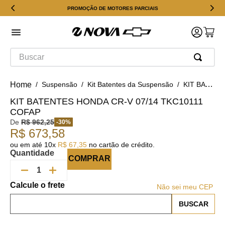
PROMOÇÃO DE MOTORES PARCIAIS
Buscar
Suspensão
Kit Batentes da Suspensão
KIT BATENTES HONDA CR-V 07/14 TKC10111 Cofap
KIT BATENTES HONDA CR-V 07/14 TKC10111
COFAP
De
R$
962
,
25
-
30
%
R$
673
,
58
ou em até
10
x
R$
67
,
35
no cartão de crédito.
Quantidade
COMPRAR
Não sei meu CEP