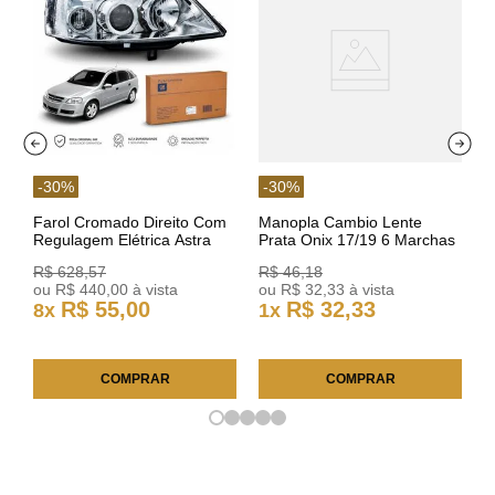
-
30
%
-
30
%
Farol Cromado Direito Com
Manopla Cambio Lente
Regulagem Elétrica Astra
Prata Onix 17/19 6 Marchas
03/11 93378018 Original GM
301421 Reviam
R$
628
,
57
R$
46
,
18
ou
R$
440
,
00
à vista
ou
R$
32
,
33
à vista
R$
55
,
00
R$
32
,
33
8
x
1
x
COMPRAR
COMPRAR