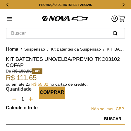
PROMOÇÃO DE MOTORES PARCIAIS
Buscar
Suspensão
Kit Batentes da Suspensão
KIT BATENTES UNO/ELBA/PREMIO TKC03102 COFAP
KIT BATENTES UNO/ELBA/PREMIO TKC03102
COFAP
De
R$
159
,
50
-
30
%
R$
111
,
65
ou em até
2
x
R$
55
,
82
no cartão de crédito.
Quantidade
COMPRAR
Não sei meu CEP