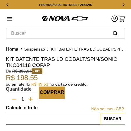
PROMOÇÃO DE MOTORES PARCIAIS
Buscar
Suspensão
KIT BATENTE TRAS LD COBALT/SPIN/SONIC TKC04118 COFAP
KIT BATENTE TRAS LD COBALT/SPIN/SONIC
TKC04118 COFAP
De
R$
283
,
64
-
30
%
R$
198
,
55
ou em até
4
x
R$
49
,
63
no cartão de crédito.
Quantidade
COMPRAR
Não sei meu CEP