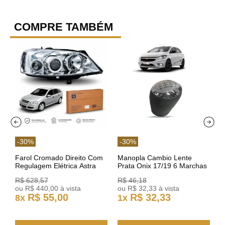
COMPRE TAMBÉM
-
30
%
-
30
%
Farol Cromado Direito Com
Manopla Cambio Lente
Regulagem Elétrica Astra
Prata Onix 17/19 6 Marchas
03/11 93378018 Original GM
301421 Reviam
R$
628
,
57
R$
46
,
18
ou
R$
440
,
00
à vista
ou
R$
32
,
33
à vista
R$
55
,
00
R$
32
,
33
8
x
1
x