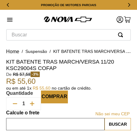
PROMOÇÃO DE MOTORES PARCIAIS
Buscar
Suspensão
KIT BATENTE TRAS MARCH/VERSA 11/20 KSC29004S COFAP
KIT BATENTE TRAS MARCH/VERSA 11/20
KSC29004S COFAP
De
R$
57
,
58
-
3
%
R$
55
,
60
ou em até
1
x
R$
55
,
60
no cartão de crédito.
Quantidade
COMPRAR
Não sei meu CEP