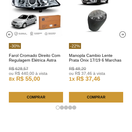
-
30
%
-
22
%
Farol Cromado Direito Com
Manopla Cambio Lente
Regulagem Elétrica Astra
Prata Onix 17/19 6 Marchas
03/11 93378018 Original GM
301421 Reviam
R$
628
,
57
R$
48
,
20
ou
R$
440
,
00
à vista
ou
R$
37
,
46
à vista
R$
55
,
00
R$
37
,
46
8
x
1
x
COMPRAR
COMPRAR