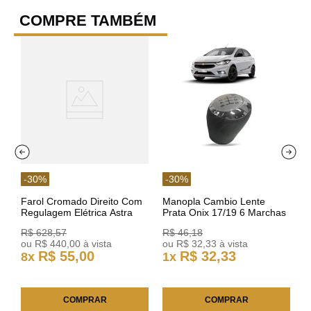
COMPRE TAMBÉM
-
30
%
-
30
%
Farol Cromado Direito Com
Manopla Cambio Lente
Regulagem Elétrica Astra
Prata Onix 17/19 6 Marchas
03/11 93378018 Original GM
301421 Reviam
R$
628
,
57
R$
46
,
18
ou
R$
440
,
00
à vista
ou
R$
32
,
33
à vista
R$
55
,
00
R$
32
,
33
8
x
1
x
COMPRAR
COMPRAR