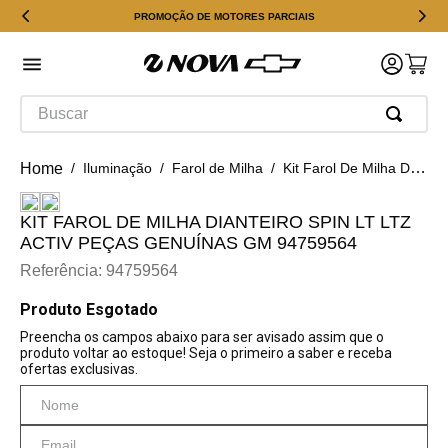
PROMOÇÃO DE MOTORES PARCIAIS
Buscar
Iluminação
Farol de Milha
Kit Farol De Milha Dianteiro Spin Lt ltz activ Peças Genuínas GM 94759564
KIT FAROL DE MILHA DIANTEIRO SPIN LT LTZ
ACTIV PEÇAS GENUÍNAS GM 94759564
Referência
:
94759564