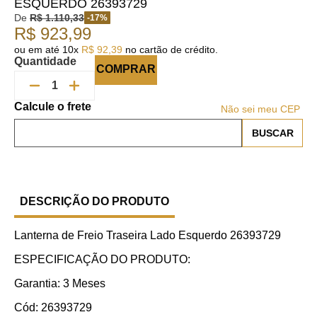
ESQUERDO 26393729
De
R$
1
.
110
,
33
-
17
%
R$
923
,
99
ou em até
10
x
R$
92
,
39
no cartão de crédito.
Quantidade
COMPRAR
Não sei meu CEP
DESCRIÇÃO DO PRODUTO
Lanterna de Freio Traseira Lado Esquerdo 26393729
ESPECIFICAÇÃO DO PRODUTO:
Garantia: 3 Meses
Cód: 26393729