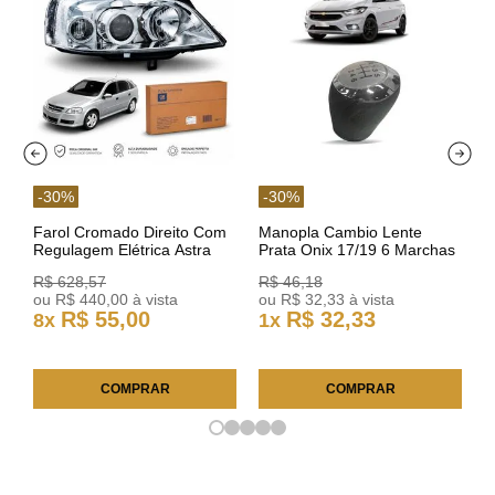
-
30
%
-
30
%
Farol Cromado Direito Com
Manopla Cambio Lente
Regulagem Elétrica Astra
Prata Onix 17/19 6 Marchas
03/11 93378018 Original GM
301421 Reviam
R$
628
,
57
R$
46
,
18
ou
R$
440
,
00
à vista
ou
R$
32
,
33
à vista
R$
55
,
00
R$
32
,
33
8
x
1
x
COMPRAR
COMPRAR