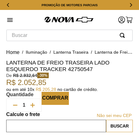
PROMOÇÃO DE MOTORES PARCIAIS
Buscar
Iluminação
Lanterna Traseira
Lanterna de Freio Traseira Lado Esquerdo Tracker 42750547
LANTERNA DE FREIO TRASEIRA LADO
ESQUERDO TRACKER 42750547
De
R$
2
.
932
,
64
-
30
%
R$
2
.
052
,
85
ou em até
10
x
R$
205
,
28
no cartão de crédito.
Quantidade
COMPRAR
Não sei meu CEP