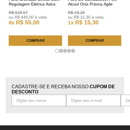
Regulagem Elétrica Astra
Alcool Onix Prisma Agile
03/11 93378018 Original GM
Astra Celta Classic Corsa
R$
628
,
57
R$
19
,
28
25FC0225 ACDelco
ou
R$
440
,
00
à vista
ou
R$
15
,
30
à vista
R$
55
,
00
R$
15
,
30
8
x
1
x
COMPRAR
COMPRAR
CADASTRE-SE E RECEBA NOSSO
CUPOM DE
DESCONTO