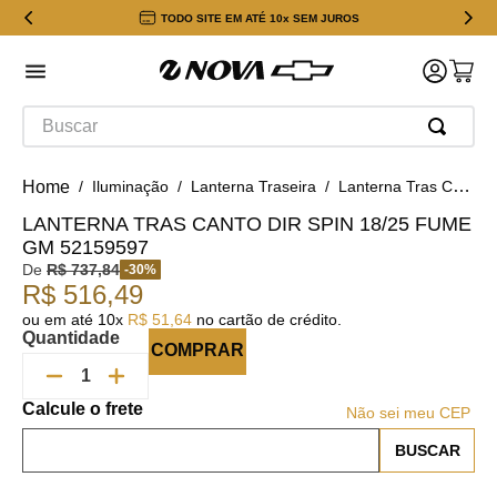
TODO SITE EM ATÉ 10x SEM JUROS
Buscar
Iluminação
Lanterna Traseira
Lanterna Tras Canto Dir Spin 18/25 Fume GM 52159597
LANTERNA TRAS CANTO DIR SPIN 18/25 FUME
GM 52159597
De
R$
737
,
84
-
30
%
R$
516
,
49
ou em até
10
x
R$
51
,
64
no cartão de crédito.
Quantidade
COMPRAR
Não sei meu CEP