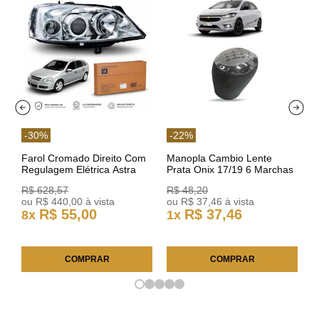
-
30
%
-
22
%
Farol Cromado Direito Com
Manopla Cambio Lente
Regulagem Elétrica Astra
Prata Onix 17/19 6 Marchas
03/11 93378018 Original GM
301421 Reviam
R$
628
,
57
R$
48
,
20
ou
R$
440
,
00
à vista
ou
R$
37
,
46
à vista
R$
55
,
00
R$
37
,
46
8
x
1
x
COMPRAR
COMPRAR