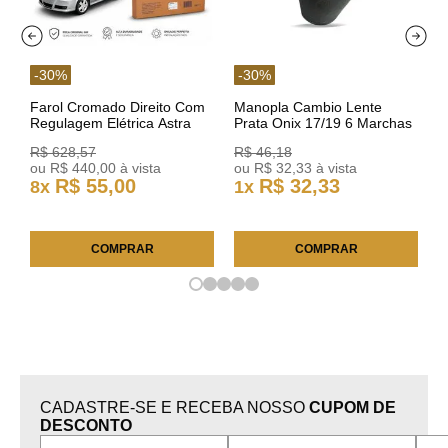
-
30
%
-
30
%
Farol Cromado Direito Com
Manopla Cambio Lente
Regulagem Elétrica Astra
Prata Onix 17/19 6 Marchas
03/11 93378018 Original GM
301421 Reviam
R$
628
,
57
R$
46
,
18
ou
R$
440
,
00
à vista
ou
R$
32
,
33
à vista
R$
55
,
00
R$
32
,
33
8
x
1
x
COMPRAR
COMPRAR
CADASTRE-SE E RECEBA NOSSO
CUPOM DE
DESCONTO