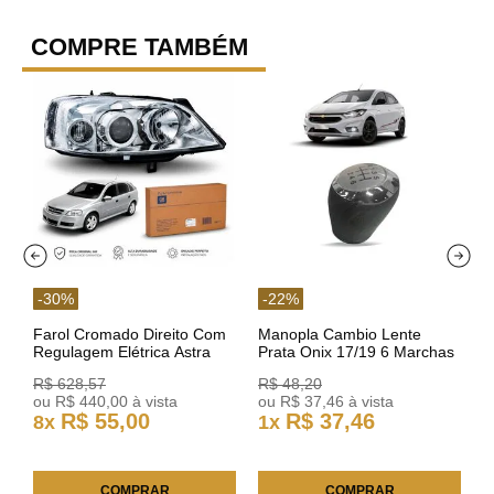
COMPRE TAMBÉM
-
30
%
-
22
%
Farol Cromado Direito Com
Manopla Cambio Lente
Regulagem Elétrica Astra
Prata Onix 17/19 6 Marchas
03/11 93378018 Original GM
301421 Reviam
R$
628
,
57
R$
48
,
20
ou
R$
440
,
00
à vista
ou
R$
37
,
46
à vista
R$
55
,
00
R$
37
,
46
8
x
1
x
COMPRAR
COMPRAR