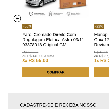
-
30
%
-
22
%
Farol Cromado Direito Com
Manopl
Regulagem Elétrica Astra 03/11
Onix 1
93378018 Original GM
Revia
R$
628
,
57
R$
48
,
20
ou
R$
440
,
00
à vista
ou
R$
37
R$
55
,
00
R$
8
x
1
x
COMPRAR
CADASTRE-SE E RECEBA NOSSO