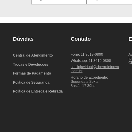
Dúvidas
Contato
E
Fone: 11 3619-0800
Av
Central de Atendimento
Ip
Whatsapp: 11 3619-0800
C
Trocas e Devoluções
cac.lojavirtual@chevroletnova
.com.br
Formas de Pagamento
Horário de Expediente:
Segunda a Sexta
Política de Segurança
8hs às 17:30hs
Política de Entrega e Retirada