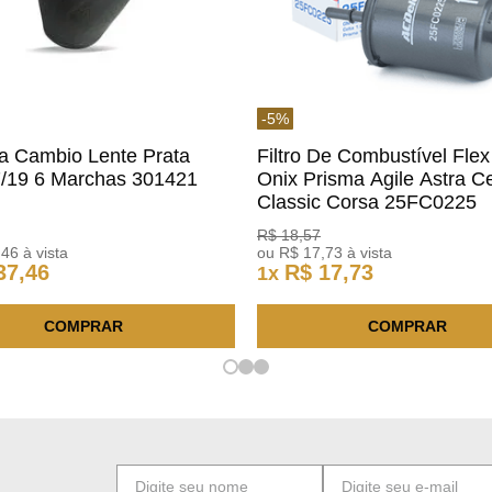
-
5
%
a Cambio Lente Prata
Filtro De Combustível Flex
7/19 6 Marchas 301421
Onix Prisma Agile Astra Ce
m
Classic Corsa 25FC0225
ACDelco
R$
18
,
57
,
46
à vista
ou
R$
17
,
73
à vista
37
,
46
R$
17
,
73
1
x
COMPRAR
COMPRAR