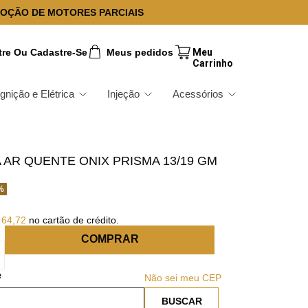
OÇÃO DE MOTORES PARCIAIS
tre Ou Cadastre-Se
Meus pedidos
Ignição e Elétrica
Injeção
Acessórios
AR QUENTE ONIX PRISMA 13/19 GM
%
64
,
72
no cartão de crédito.
COMPRAR
Não sei meu CEP