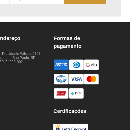
ndereço
Formas de
pagamento
. Presidente Wilson, 5707
iranga - São Paulo, SP
EP: 04220-002
Certificações