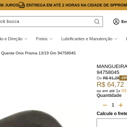
EM JUROS
ENTREGA EM ATÉ 2 HORAS NA CIDADE DE SP
PROM
 busca
En
o e Direção
Freios
Lubrificantes e Manutenção
r Quente Onix Prisma 13/19 Gm 94758045
MANGUEIRA 
94758045
De
R$
91
,
28
-
29
R$
64
,
72
ou em até
1
x
R$
Quantidade