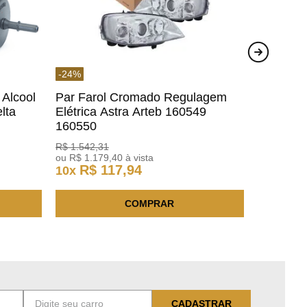
-
24
%
 Alcool
Par Farol Cromado Regulagem
lta
Elétrica Astra Arteb 160549
160550
R$
1
.
542
,
31
ou
R$
1
.
179
,
40
à vista
R$
117
,
94
10
x
COMPRAR
CADASTRAR