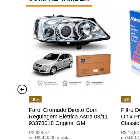
-
30
%
-
5
%
Farol Cromado Direito Com
Filtro 
Regulagem Elétrica Astra 03/11
Onix Pr
93378018 Original GM
Classi
ACDelc
R$
628
,
57
R$
18
,
57
ou
R$
440
,
00
à vista
ou
R$
17