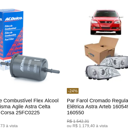
-
24
%
De Combustível Flex Alcool
Par Farol Cromado Regul
isma Agile Astra Celta
Elétrica Astra Arteb 16054
c Corsa 25FC0225
160550
o
R$
1
.
542
,
31
,
73
à vista
ou
R$
1
.
179
,
40
à vista