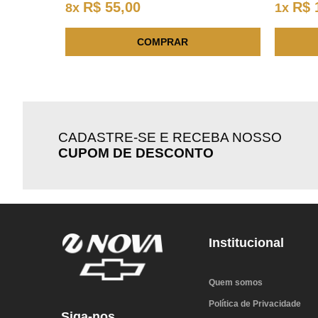
R$
55
,
00
R$
8
x
1
x
COMPRAR
CADASTRE-SE E RECEBA NOSSO
CUPOM DE DESCONTO
Institucional
Quem somos
Política de Privacidade
Siga-nos