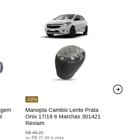
-
22
%
agem
Manopla Cambio Lente Prata
9
Onix 17/19 6 Marchas 301421
Reviam
R$
48
,
20
ou
R$
37
,
46
à vista