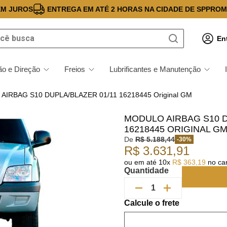
EM JUROS
ENTREGA EM ATÉ 2 HORAS NA CIDADE DE SP
PROM
 busca
En
o e Direção
Freios
Lubrificantes e Manutenção
IRBAG S10 DUPLA/BLAZER 01/11 16218445 Original GM
MODULO AIRBAG S10 D
16218445 ORIGINAL G
De
R$
5
.
188
,
44
-
30
%
R$
3
.
631
,
91
ou em até
10
x
R$
363
,
19
no car
Quantidade