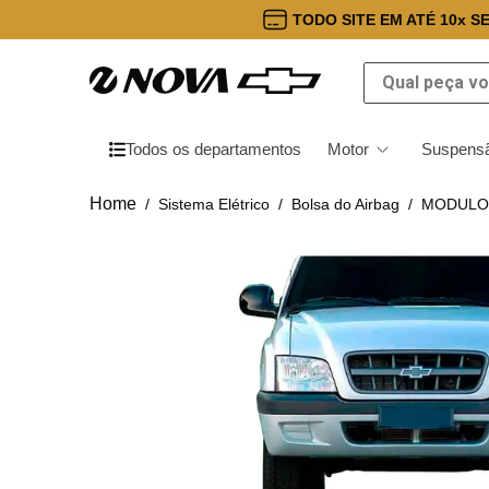
TODO SITE EM ATÉ 10x S
Qual peça você
Todos os departamentos
Motor
Suspensã
Sistema Elétrico
Bolsa do Airbag
MODULO A