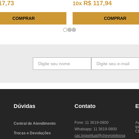
17
,
73
R$
117
,
94
10
x
COMPRAR
COMPRAR
Dúvidas
Contato
E
Fone: 11 3619-0800
Av
Central de Atendimento
Ip
Whatsapp: 11 3619-0800
C
Trocas e Devoluções
cac.lojavirtual@chevroletnova