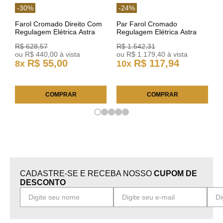
-
30
%
-
24
%
Farol Cromado Direito Com
Par Farol Cromado
Regulagem Elétrica Astra
Regulagem Elétrica Astra
03/11 93378018 Original GM
Arteb 160549 160550
R$
628
,
57
R$
1
.
542
,
31
ou
R$
440
,
00
à vista
ou
R$
1
.
179
,
40
à vista
R$
55
,
00
R$
117
,
94
8
x
10
x
COMPRAR
COMPRAR
CADASTRE-SE E RECEBA NOSSO
CUPOM DE
DESCONTO