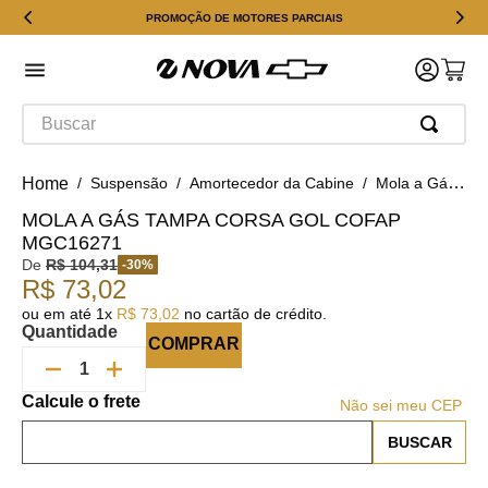
PROMOÇÃO DE MOTORES PARCIAIS
Buscar
Suspensão
Amortecedor da Cabine
Mola a Gás Tampa Corsa Gol Cofap MGC16271
MOLA A GÁS TAMPA CORSA GOL COFAP
MGC16271
De
R$
104
,
31
-
30
%
R$
73
,
02
ou em até
1
x
R$
73
,
02
no cartão de crédito.
Quantidade
COMPRAR
Não sei meu CEP