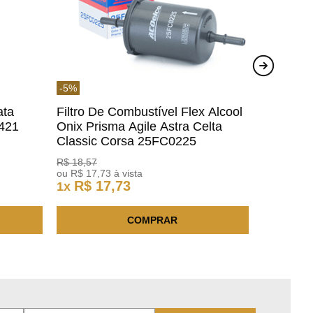
-
5
%
ata
Filtro De Combustível Flex Alcool
1421
Onix Prisma Agile Astra Celta
Classic Corsa 25FC0225
ACDelco
R$
18
,
57
ou
R$
17
,
73
à vista
R$
17
,
73
1
x
COMPRAR