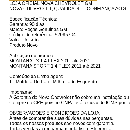
LOJA OFICIAL NOVA CHEVROLET GM
NOVA CHEVROLET, QUALIDADE E CONFIANÇA AO SE
Especificação Técnica:
Garantia: 90 dias
Marca: Peças Genuínas GM
Código de referência: 52085704
Valor: Unitário
Produto Novo
Aplicação do produto:
MONTANA LS 1.4 FLEX 2011 até 2021
MONTANA SPORT 1.4 FLEX 2011 até 2021
Conteúdo da Embalagem:
1 - Moldura Do Farol Milha Lado Esquerdo
Importante:
A Garantia da Nova Chevrolet não cobre má instalação ou 
Compre no CPF, pois no CNPJ terá o custo de ICMS por c
OBSERVACOES E CONDICOES DA LOJA
Antes de comprar tire suas dúvidas nas perguntas.
Todos os nossos produtos são novos com garantia.
Todas vendas acompanham nota fiscal Eletrônica.