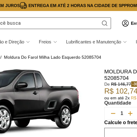
EM JUROS
ENTREGA EM ATÉ 2 HORAS NA CIDADE DE SP
PROM
 busca
En
o e Direção
Freios
Lubrificantes e Manutenção
Moldura Do Farol Milha Lado Esquerdo 52085704
MOLDURA D
52085704
De
R$
146
,
77
-
3
R$
102
,
7
ou em até
2
x
R$
Quantidade