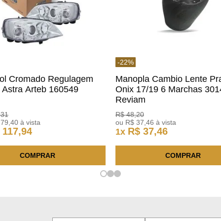
-
22
%
rol Cromado Regulagem
Manopla Cambio Lente Pr
a Astra Arteb 160549
Onix 17/19 6 Marchas 30
Reviam
,
31
R$
48
,
20
179
,
40
à vista
ou
R$
37
,
46
à vista
117
,
94
R$
37
,
46
1
x
COMPRAR
COMPRAR