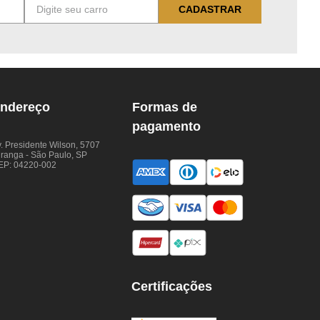
CADASTRAR
ndereço
Formas de
pagamento
. Presidente Wilson, 5707
iranga - São Paulo, SP
EP: 04220-002
Certificações