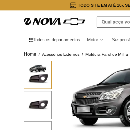
TODO SITE EM ATÉ 10x S
Qual peça você
Todos os departamentos
Motor
Suspensã
Acessórios Externos
Moldura Farol de Milha