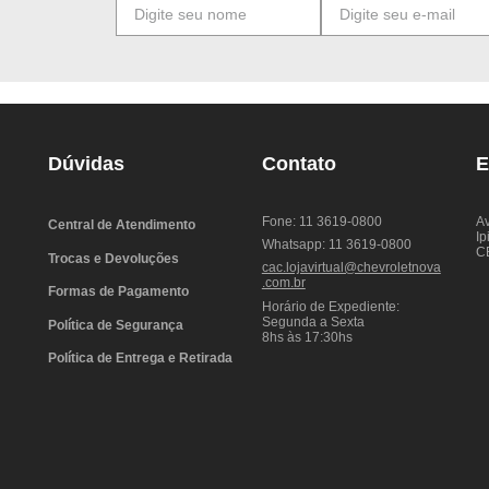
Dúvidas
Contato
E
Fone: 11 3619-0800
Av
Central de Atendimento
Ip
Whatsapp: 11 3619-0800
C
Trocas e Devoluções
cac.lojavirtual@chevroletnova
.com.br
Formas de Pagamento
Horário de Expediente:
Segunda a Sexta
Política de Segurança
8hs às 17:30hs
Política de Entrega e Retirada