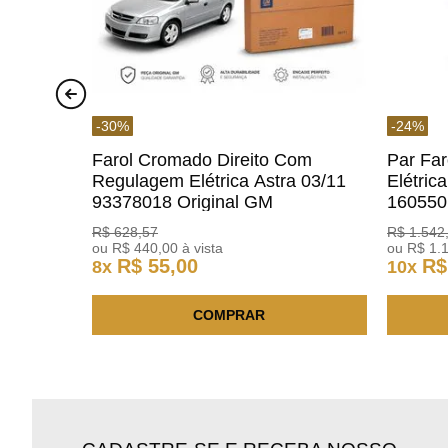
-
30
%
-
24
%
Farol Cromado Direito Com
Par Fa
Regulagem Elétrica Astra 03/11
Elétric
93378018 Original GM
160550
R$
628
,
57
R$
1
.
542
ou
R$
440
,
00
à vista
ou
R$
1
.
R$
55
,
00
R$
8
x
10
x
COMPRAR