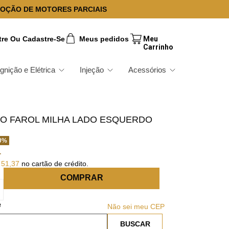
OÇÃO DE MOTORES PARCIAIS
tre Ou Cadastre-Se
Meus pedidos
Ignição e Elétrica
Injeção
Acessórios
O FAROL MILHA LADO ESQUERDO
0
%
4
51
,
37
no cartão de crédito.
COMPRAR
Não sei meu CEP