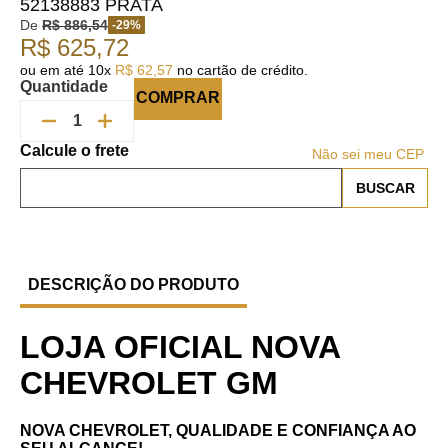
52138883 PRATA
De
R$
886
,
54
-
29
%
R$
625
,
72
ou em até
10
x
R$
62
,
57
no cartão de crédito.
Quantidade
COMPRAR
Não sei meu CEP
DESCRIÇÃO DO PRODUTO
LOJA OFICIAL NOVA
CHEVROLET GM
NOVA CHEVROLET, QUALIDADE E CONFIANÇA AO