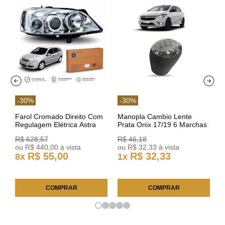
-
30
%
-
30
%
Farol Cromado Direito Com
Manopla Cambio Lente
Regulagem Elétrica Astra
Prata Onix 17/19 6 Marchas
03/11 93378018 Original GM
301421 Reviam
R$
628
,
57
R$
46
,
18
ou
R$
440
,
00
à vista
ou
R$
32
,
33
à vista
R$
55
,
00
R$
32
,
33
8
x
1
x
COMPRAR
COMPRAR